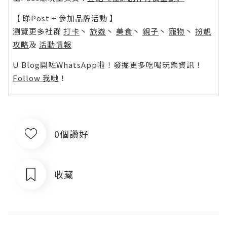
【 睇Post + 參加品牌活動 】
瀏覽更多社群
打卡
丶
旅遊
丶
美食
丶
親子
丶
寵物
丶
扮靚
攻略
及
活動情報
U Blog開咗WhatsApp啦！發掘更多吃喝玩樂資訊！
Follow 我哋
！
0個讚好
收藏