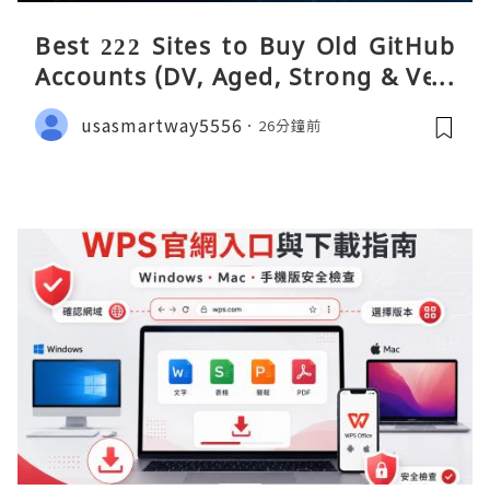
Best 222 Sites to Buy Old GitHub
Accounts (DV, Aged, Strong & Veri
fied)
usasmartway5556
26分鐘前