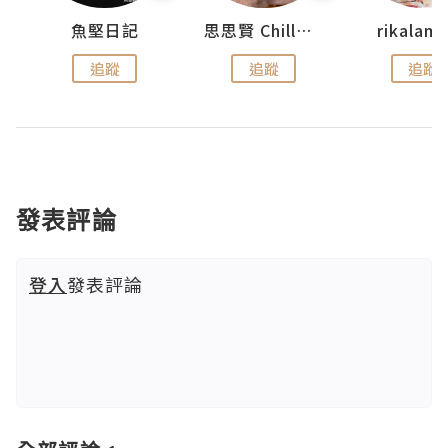
urnal
魚堅日記
思思賢 ChillMyBabe
rikala
追蹤
追蹤
追蹤
發表評論
登入
發表評論