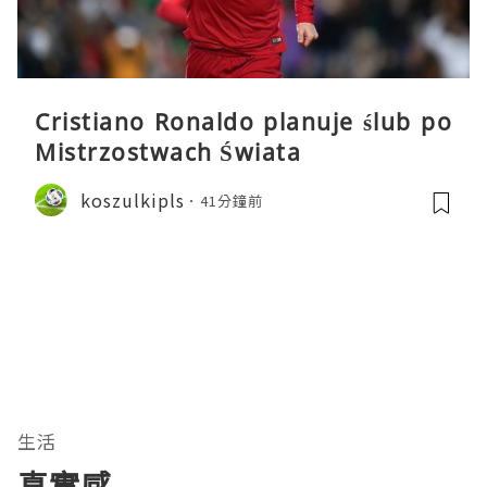
Cristiano Ronaldo planuje ślub po
Mistrzostwach Świata
koszulkipls
41分鐘前
生活
真實感