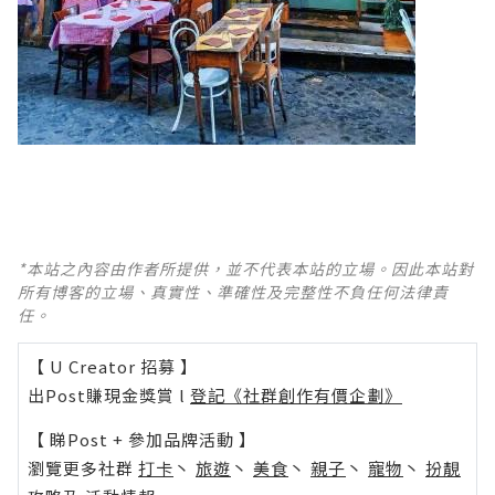
*本站之內容由作者所提供，並不代表本站的立場。因此本站對
所有博客的立場、真實性、準確性及完整性不負任何法律責
任。
【 U Creator 招募 】
出Post賺現金獎賞 l
登記《社群創作有價企劃》
【 睇Post + 參加品牌活動 】
瀏覽更多社群
打卡
丶
旅遊
丶
美食
丶
親子
丶
寵物
丶
扮靚