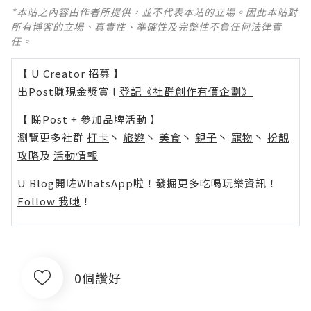
*本站之內容由作者所提供，並不代表本站的立場。因此本站對
所有博客的立場、真實性、準確性及完整性不負任何法律責
任。
【 U Creator 招募 】
出Post賺現金獎賞 l
登記《社群創作有價企劃》
【 睇Post + 參加品牌活動 】
瀏覽更多社群
打卡
丶
旅遊
丶
美食
丶
親子
丶
寵物
丶
扮靚
攻略
及
活動情報
U Blog開咗WhatsApp啦！發掘更多吃喝玩樂資訊！
Follow 我哋
！
0個讚好