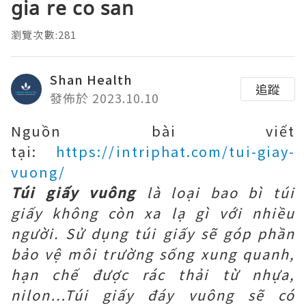
gia re co san
瀏覽次數:281
Shan Health
追蹤
發佈於 2023.10.10
Nguồn bài viết
tại:
https://intriphat.com/tui-giay-
vuong/
Túi giấy vuông
là loại bao bì túi
giấy không còn xa lạ gì với nhiều
người. Sử dụng túi giấy sẽ góp phần
bảo vệ môi trường sống xung quanh,
hạn chế được rác thải từ nhựa,
nilon…Túi giấy đáy vuông sẽ có