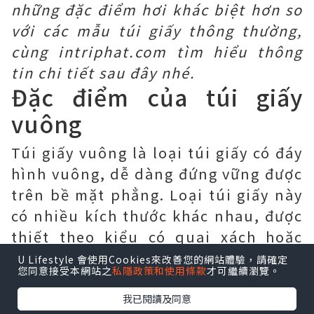
những đặc điểm hơi khác biệt hơn so
với các mẫu túi giấy thông thường,
cùng intriphat.com tìm hiểu thông
tin chi tiết sau đây nhé.
Đặc điểm của túi giấy
vuông
Túi giấy vuông là loại túi giấy có đáy
hình vuông, dễ dàng đứng vững được
trên bề mặt phẳng. Loại túi giấy này
có nhiều kích thước khác nhau, được
thiết theo kiểu có quai xách hoặc
không có quai xách.
U Lifestyle 會使用Cookies來改善您的網站體驗，請確定
您同意接受本網站之
私隱政策和使用條款
才可繼續瀏覽。
我已閱讀及同意