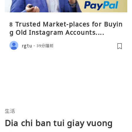
8 Trusted Market-places for Buyin
g Old Instagram Accounts....
rgtu
39分鐘前
生活
Dia chi ban tui giay vuong