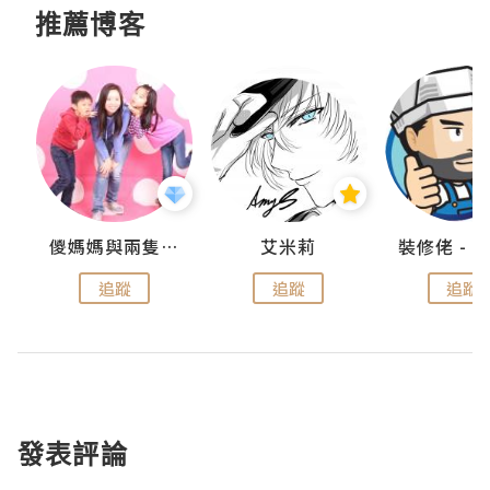
推薦博客
點滴
儍媽媽與兩隻小魔怪之家
艾米莉
追蹤
追蹤
追蹤
發表評論