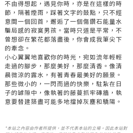
不由得想起，遇見你時，亦是在這樣的時
節，隔著煙雨，踩著文字的鼓點，只不經
意間一個回首，邂逅了一個傷
鑽石能量水
騙局
感的寂寞男孩。當時只道是平常，不
曾想卻在繁花都落盡後，你會成我筆尖下
的牽念。
小心翼翼地喜歡你的時光，宛如流年輕輕
走過的腳步，那麼美好，那麼清香。像清
晨微涼的露水，有著青春最美好的願景。
那些微小的，一閃而過的快樂，駐紮在日
子的罅隙中，像執著的藤蔓抓牢磚牆，執
意要替建築盡可能多地擋掉灰塵和驕陽。
*本站之內容由作者所提供，並不代表本站的立場。因此本站對