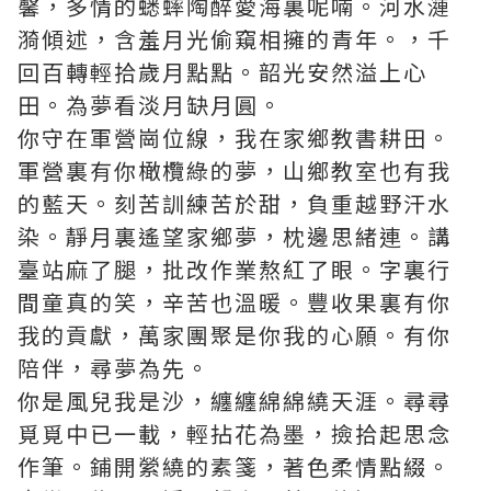
馨，多情的蟋蟀陶醉愛海裏呢喃。河水漣
漪傾述，含羞月光偷窺相擁的青年。，千
回百轉輕拾歲月點點。韶光安然溢上心
田。為夢看淡月缺月圓。
你守在軍營崗位線，我在家鄉教書耕田。
軍營裏有你橄欖綠的夢，山鄉教室也有我
的藍天。刻苦訓練苦於甜，負重越野汗水
染。靜月裏遙望家鄉夢，枕邊思緒連。講
臺站麻了腿，批改作業熬紅了眼。字裏行
間童真的笑，辛苦也溫暖。豐收果裏有你
我的貢獻，萬家團聚是你我的心願。有你
陪伴，尋夢為先。
你是風兒我是沙，纏纏綿綿繞天涯。尋尋
覓覓中已一載，輕拈花為墨，撿拾起思念
作筆。鋪開縈繞的素箋，著色柔情點綴。