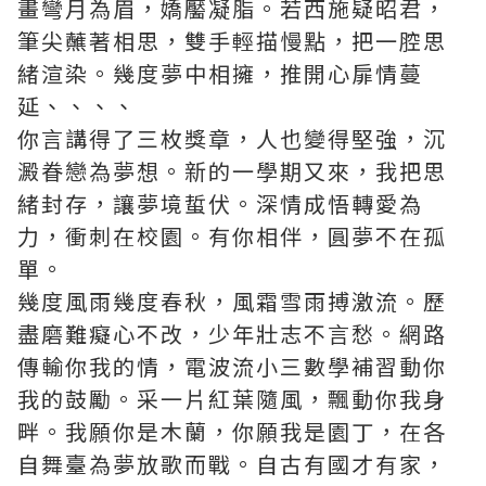
畫彎月為眉，嬌靨凝脂。若西施疑昭君，
筆尖蘸著相思，雙手輕描慢點，把一腔思
緒渲染。幾度夢中相擁，推開心扉情蔓
延、、、、
你言講得了三枚獎章，人也變得堅強，沉
澱眷戀為夢想。新的一學期又來，我把思
緒封存，讓夢境蜇伏。深情成悟轉愛為
力，衝刺在校園。有你相伴，圓夢不在孤
單。
幾度風雨幾度春秋，風霜雪雨搏激流。歷
盡磨難癡心不改，少年壯志不言愁。網路
傳輸你我的情，電波流
小三數學補習
動你
我的鼓勵。采一片紅葉隨風，飄動你我身
畔。我願你是木蘭，你願我是園丁，在各
自舞臺為夢放歌而戰。自古有國才有家，