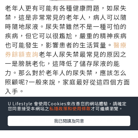
老年人更有可能有各種健康問題，如尿失
禁，這是非常常見的老年人，病人可以隨
時隨地尿液。尿失禁雖然不是一種可怕的
疾病，但它可以很尷尬，嚴重的精神疾病
也可能發生，影響患者的生活質量。
醫療
券餘額查詢
老年人尿失禁最常見的原因之
一是膀胱老化，這降低了儲存尿液的能
力。那么對於老年人的尿失禁，應該怎么
照顧呢?一般來說，家庭最好從這四個方面
入手。
使用成人紙尿褲
U Lifestyle 會使用Cookies來改善您的網站體驗，請確定
尿失禁患者，大腦無法控制排尿，身體會
您同意接受本網站之
私隱政策和使用條款
才可繼續瀏覽。
不由自主地漏尿。為了避免尿液弄髒衣
我已閱讀及同意
服，家裏最好給老人用成人紙尿褲，
成人
紙尿片
隨時隨地吸收漏出的尿液。在紙尿