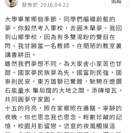
追蹤
發佈於 2016.04.22
大學畢業哪個季節，同學們編織蔚藍的
夢。你毅然考入軍校，去圓木蘭夢。我回
到山鄉學校，因為有多雙渴盼的雙目在
閃。我甘願當一名教師，在簡陋的教室裏
講書耕田。
雖然我們夢想不同，為大家舍小家苦也甘
甜。國家夢民族夢為先。國富則民強，國
泰則民安。東方雄獅已驚醒，馳騁在遼
鑽
石能量水 騙局
闊的大地之間。添磚增瓦，
共同圓夢守家園。
十五的月亮，照在家鄉照在邊關。寧靜的
夜晚。你也思念我也思念。輕數珍藏的記
憶，校園月影留戀。恣意的夜風觸摸溫