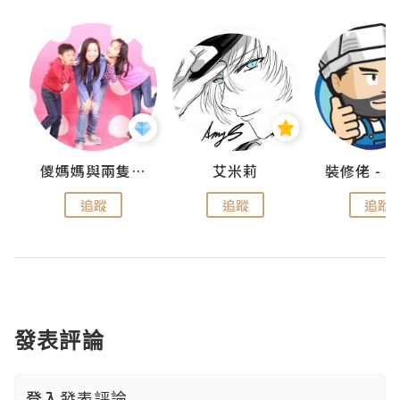
點滴
儍媽媽與兩隻小魔怪之家
艾米莉
追蹤
追蹤
追蹤
發表評論
登入
發表評論