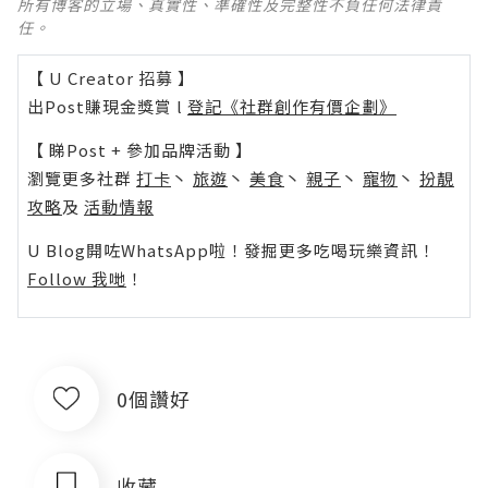
所有博客的立場、真實性、準確性及完整性不負任何法律責
任。
【 U Creator 招募 】
出Post賺現金獎賞 l
登記《社群創作有價企劃》
【 睇Post + 參加品牌活動 】
瀏覽更多社群
打卡
丶
旅遊
丶
美食
丶
親子
丶
寵物
丶
扮靚
攻略
及
活動情報
U Blog開咗WhatsApp啦！發掘更多吃喝玩樂資訊！
Follow 我哋
！
0個讚好
收藏