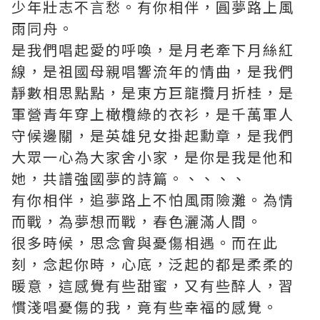
少年壯志不言愁。有你相伴，圓夢路上風
雨同舟。
是我們唱起愛的呼喚，是月老牽下月絲紅
線，是祖國母親唱響流年的情曲，是我們
靜數相思點點，是東方巨龍攬月折桂，是
軍營青年穿上橄欖綠的衣衫，是千萬軍人
守候邊關，是英雄兒女掛起勳章，是我們
大眾一心為大家舍小家，是你是我是他和
她，共譜強國夢的詩篇。、、、、
有你相伴，追夢路上不怕風雨險灘。為情
而戰，為夢想而戰，春色灑滿人間。
很多時候，思念會與憂傷相遇。而在此
刻，念起你時，心底，泛起的都是柔柔的
暖意，這感覺有些甜蜜，又有些醉人，習
慣淺唱憂傷的我，竟有些幸福的感覺。