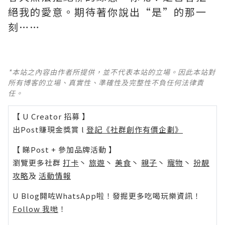
絕我的愛意。期待著你說出“是”的那一
刻……
*本站之內容由作者所提供，並不代表本站的立場。因此本站對
所有博客的立場、真實性、準確性及完整性不負任何法律責
任。
【 U Creator 招募 】
出Post賺現金獎賞 l
登記《社群創作有價企劃》
【 睇Post + 參加品牌活動 】
瀏覽更多社群
打卡
丶
旅遊
丶
美食
丶
親子
丶
寵物
丶
扮靚
攻略
及
活動情報
U Blog開咗WhatsApp啦！發掘更多吃喝玩樂資訊！
Follow 我哋
！