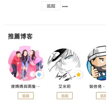
追蹤
推薦博客
點滴
儍媽媽與兩隻小魔怪之家
艾米莉
追蹤
追蹤
追蹤