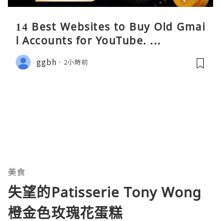
14 Best Websites to Buy Old Gmai
l Accounts for YouTube. ...
ggbh
2小時前
美食
失望的Patisserie Tony Wong
橙金色玫瑰花蛋糕