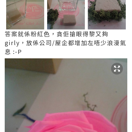
答案就係粉紅色，貪佢搶眼得黎又夠
girly，放係公司/屋企都增加左唔少浪漫氣
息 :-P