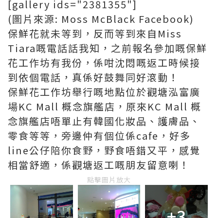
[gallery ids="2381355"]
(圖片來源: Moss McBlack Facebook)
保鮮花就未等到，反而等到來自Miss
Tiara嘅電話話我知，之前報名參加嘅保鮮
花工作坊有我份，係咁沈悶嘅返工時候接
到依個電話，真係好鼓舞同好滾動！
保鮮花工作坊舉行嘅地點位於觀塘泓富廣
場KC Mall 概念旗艦店，原來KC Mall 概
念旗艦店唔單止有韓國化妝品、護膚品、
零食等等，旁邊仲有個位係cafe，好多
line公仔陪你食野，野食唔錯又平，感覺
相當舒適，係觀塘返工嘅朋友留意喇！
點擊圖片放大
+3