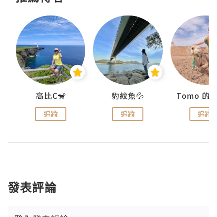
)
高比C🐒
豹紋魚💦
追蹤
追蹤
追蹤
發表評論