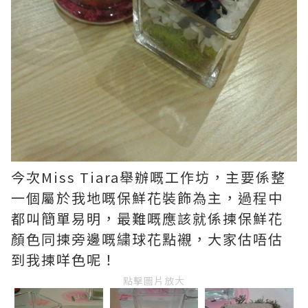
今次Miss Tiara舉辦嘅工作坊，主要係整
一個屬於我地嘅保鮮花裝飾為主，過程中
都叫簡單易明，最難嘅應該就係揀保鮮花
顏色同揀旁邊嘅繍球花點襯，大家估唔估
到我揀咩色呢！
點擊圖片放大