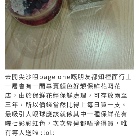
去開尖沙咀page one嘅朋友都知裡面行上
一層會有一間專賣顏色好靚保鮮花嘅花
店，由於保鮮花經保鮮處理，可存放兩至
三年，所以價錢當然比得上每日買一支。
最吸引人眼球應該就係其中一種保鮮花有
曬七彩彩虹色，
次次經過都唔捨得買，唯
有等人送啦 :lol: