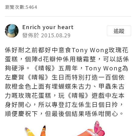
瀏覽次數:5464
Enrich your heart
追蹤
發佈於 2015.08.29
係好耐之前都好中意食Tony Wong玫瑰花
蛋糕，個陣d花瓣仲係用糖霜整，可以話係
夠硬淨。《晴報》五周年，Tony Wong為
左慶賀《晴報》生日而特別打造一百個依
款橙金色上面有埋蝴蝶朱古力、甲蟲朱古
力嘅玫瑰花蛋糕，玩《晴報》遊戲中左本
身好開心，所以專登訂左係生日個日拎，
順便慶祝下，但最後個結果唔係咁開心。