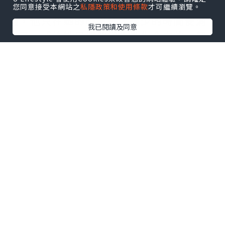
他走後，她並沒有感到失落，也不曾想
您同意接受本網站之
私隱政策和使用條款
才可繼續瀏覽。
過，他只在她的心裏待了很少的時間便消
我已閱讀及同意
失了，或許她只把他當作她生命中的一個
匆匆過客而已
onda 溶脂
。
那時，他幾乎每天都會打電話給她，而她
只是把他當作一個好朋友，什麼時候愛上
他，她也忘記了！
其實，每一對戀人看上去都很幸福，只是
他們之間的苦楚卻沒有人能夠理解，愛上
他，她不後悔。她很愛很愛他，他也很愛
很愛她。
到現在為止，她們相愛已經有兩年多了。