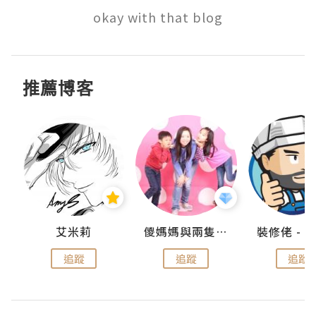
okay with that blog
推薦博客
點滴
艾米莉
儍媽媽與兩隻小魔怪之家
追蹤
追蹤
追蹤