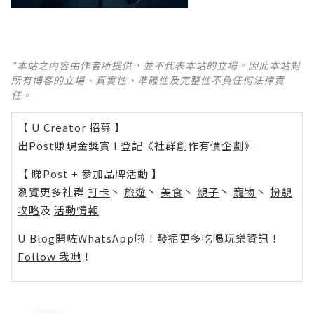
*本站之內容由作者所提供，並不代表本站的立場。因此本站對
所有博客的立場、真實性、準確性及完整性不負任何法律責
任。
【 U Creator 招募 】
出Post賺現金獎賞 l
登記《社群創作有價企劃》
【 睇Post + 參加品牌活動 】
瀏覽更多社群
打卡
丶
旅遊
丶
美食
丶
親子
丶
寵物
丶
扮靚
攻略
及
活動情報
U Blog開咗WhatsApp啦！發掘更多吃喝玩樂資訊！
Follow 我哋
！