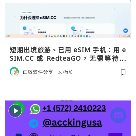
短期出境旅游、已用 eSIM 手机：用 e
SIM.CC 或 RedteaGO，无需等待收
货。需要“当地号码 + 通话短信”（如
正版软件分享
2小時前
打车、外卖、客户联络）：优先 Redt
eaGO（明确提供通话短信套餐）。长