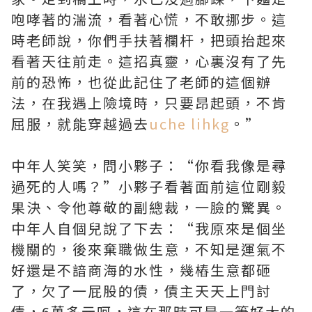
咆哮著的湍流，看著心慌，不敢挪步。這
時老師說，你們手扶著欄杆，把頭抬起來
看著天往前走。這招真靈，心裏沒有了先
前的恐怖，也從此記住了老師的這個辦
法，在我遇上險境時，只要昂起頭，不肯
屈服，就能穿越過去
uche lihkg
。”
中年人笑笑，問小夥子：“你看我像是尋
過死的人嗎？”小夥子看著面前這位剛毅
果決、令他尊敬的副總裁，一臉的驚異。
中年人自個兒說了下去：“我原來是個坐
機關的，後來棄職做生意，不知是運氣不
好還是不諳商海的水性，幾樁生意都砸
了，欠了一屁股的債，債主天天上門討
債，6萬多元呵，這在那時可是一筆好大的