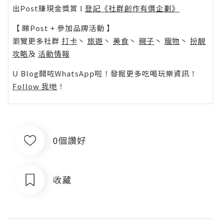
出Post賺現金獎賞 l
登記《社群創作有價企劃》
【 睇Post + 參加品牌活動 】
瀏覽更多社群
打卡
丶
旅遊
丶
美食
丶
親子
丶
寵物
丶
扮靚
攻略
及
活動情報
U Blog開咗WhatsApp啦！發掘更多吃喝玩樂資訊！
Follow 我哋
！
0個讚好
收藏