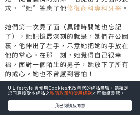
求，“她”答應了他
修復齒科專科牙醫
。
她們第一次見了面（具體時間她也忘記
了），她記憶最深刻的就是，她們在公園
裏，他伸出了左手，示意她把她的手放在
他的掌心。在那一刻，她覺得自己很幸
福，面對一個陌生的男子，她放下了所有
的戒心。她也不曾感到害怕！
U Lifestyle 會使用Cookies來改善您的網站體驗，請確定
他走後，她並沒有感到失落，也不曾想
您同意接受本網站之
私隱政策和使用條款
才可繼續瀏覽。
過，他只在她的心裏待了很少的時間便消
我已閱讀及同意
失了，或許她只把他當作她生命中的一個
匆匆過客而已
onda 溶脂
。
那時，他幾乎每天都會打電話給她，而她