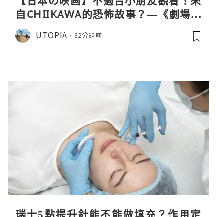
【日本の映画】不適合小朋友觀看！來
自CHIIKAWA的恐怖故事？—《劇場版
CHIIKAWA 人魚島的秘密》
UTOPIA
32分鐘前
瑞士5點提升針能不能做填充？作用定