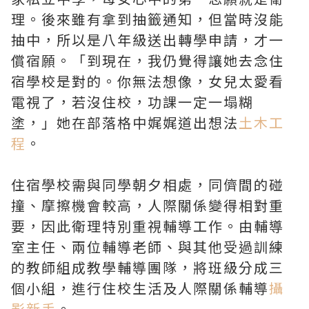
理。後來雖有拿到抽籤通知，但當時沒能
抽中，所以是八年級送出轉學申請，才一
償宿願。「到現在，我仍覺得讓她去念住
宿學校是對的。你無法想像，女兒太愛看
電視了，若沒住校，功課一定一塌糊
塗，」她在部落格中娓娓道出想法
土木工
程
。
住宿學校需與同學朝夕相處，同儕間的碰
撞、摩擦機會較高，人際關係變得相對重
要，因此衛理特別重視輔導工作。由輔導
室主任、兩位輔導老師、與其他受過訓練
的教師組成教學輔導團隊，將班級分成三
個小組，進行住校生活及人際關係輔導
攝
影新手
。