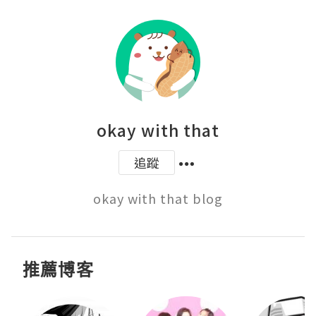
okay with that
追蹤
okay with that blog
推薦博客