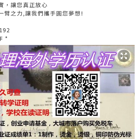
實，讓您真正放心
一臂之力,讓我們攜手圓您夢想!
192
 *