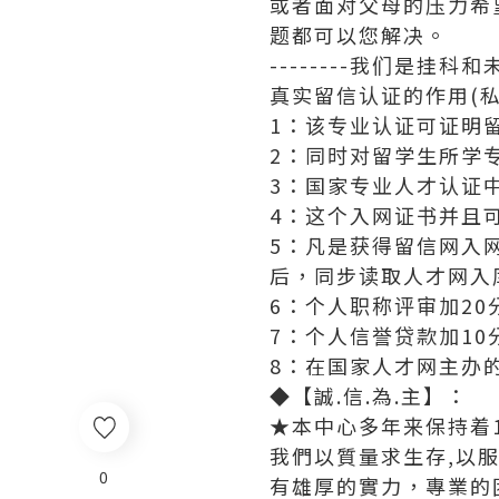
或者面对父母的压力希
题都可以您解决。
--------我们是挂
真实留信认证的作用(私
1：该专业认证可证明
2：同时对留学生所学
3：国家专业人才认证
4：这个入网证书并且
5：凡是获得留信网入
后，同步读取人才网入
6：个人职称评审加20
7：个人信誉贷款加10
8：在国家人才网主办
◆【誠.信.為.主】：
★本中心多年来保持着1
我們以質量求生存,以
0
有雄厚的實力，專業的