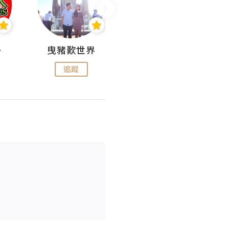
nius
曳豬歎世界
Koalascities (^O^)! @ UTravel
追蹤
追蹤