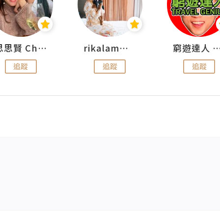
思思賢 ChillMyBabe
rikalammm
窮遊達人 Mr.TravelGe
追蹤
追蹤
追蹤