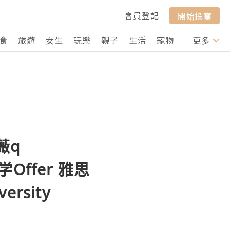
會員登記
開始撰寫
食
旅遊
女生
玩樂
親子
生活
寵物
行山
更多
打卡
薇q
Offer 雅思
rsity