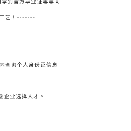
利拿到官方毕业证等等问
！-------
内查询个人身份证信息
高端企业选择人才。