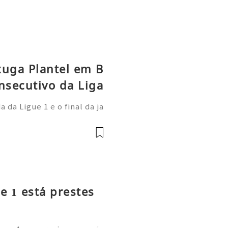
xuga Plantel em B
nsecutivo da Liga
da Ligue 1 e o final da ja
 Paris Saint-Germain demo
onal: afastou-se do anter
e 1 está prestes