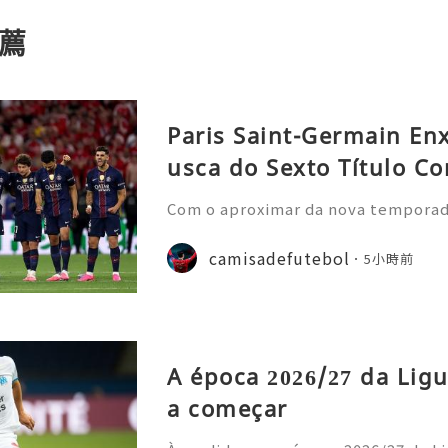
薦
Paris Saint-Germain En
usca do Sexto Título Co
Com o aproximar da nova temporada 
nela de transferências de verão, o
nstrou uma nova estratégia operaci
camisadefutebol
5小時前
ior estilo de gastos e
A época 2026/27 da Ligu
a começar