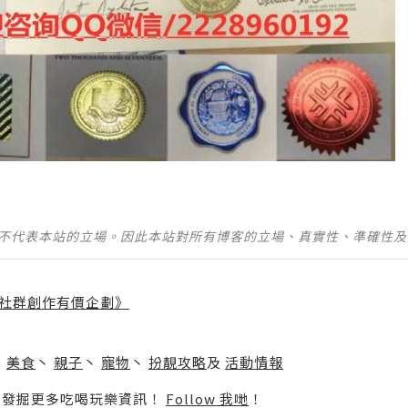
並不代表本站的立場。因此本站對所有博客的立場、真實性、準確性
社群創作有價企劃》
】
丶
美食
丶
親子
丶
寵物
丶
扮靚攻略
及
活動情報
p啦！發掘更多吃喝玩樂資訊！
Follow 我哋
！