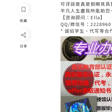
可详談是真是假眼見爲
平凡人生盡我所能助您
【咨询顾问：Ella】
收藏
QQ/微信号：2228960
* 诚招学生、代写等合作
分享