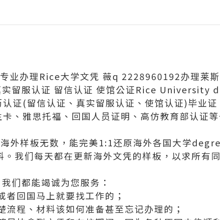
业办理Rice大学文凭 薇q 2228960192办理
实留服认证 留信认证 使馆公证Rice University d
学历认证(留信认证、真实留服认证、使馆认证)毕业
、学生卡、雅思托福、回国人员证明、高仿教育部认证
外样板无数，能完美1:1还原海外各国大学degree
等毕业材料。我们每天都在更新海外文凭的样板，以求所
，我们都能竭诚为您服务：
或者回国马上就要找工作的；
楚流程、材料该如何准备甚至忘记办理的；