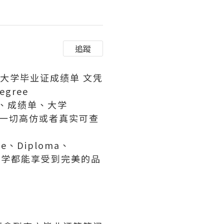
追蹤
莱斯大学毕业证成绩单 文凭
egree
证、成绩单、大学
等一切高仿或者真实可查
、Diploma、
有同学都能享受到完美的品