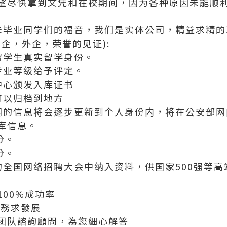
望尽快拿到文凭和在校期间，因为各种原因未能顺
科和未毕业同学们的福音，我们是实体公司，精益求精的工艺
企，外企，荣誉的见证):
留学生真实留学身份。
专业等级给予评定。
中心颁发入库证书
可以归档到地方
网的信息将会逐步更新到个人身份内，将在公安部网
库信息。
分。
分。
的全国网络招聘大会中纳入资料，供国家500强等
00%成功率
服務求發展
团队諮詢顧問，為您細心解答