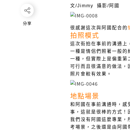
文/Jimmy 攝影/阿國
分享
分享
很感謝這次與阿國配合的
拍照模式
這次街拍在事前的溝通上
一種是情侶們照著一般的
一種，但實際上是偏重第
可行而且很滿意的做法，
照片會較有效果。
地點場景
和阿國在事前溝通時，感
事，這就是很棒的方式！
我們沒有阿國這麼專業，
考場景，之後還是由阿國