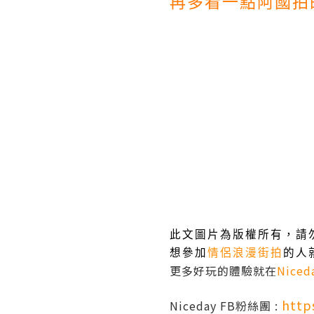
再多看一點阿國拍
此文圖片為版權所有，請
想參加
情侶浪漫街拍
的人
更多好玩的體驗就在
Nice
http
Niceday FB粉絲團 :