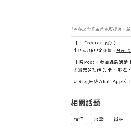
*本站之內容由作者所提供，
【 U Creator 招募 】
出Post賺現金獎賞 l
登記《
【 睇Post + 參加品牌活動 
瀏覽更多社群
打卡
丶
旅遊
U Blog開咗WhatsAp
相關話題
情侶
台灣
街拍