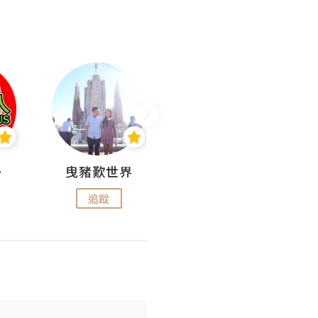
nius
曳豬歎世界
Koalascities (^O^)! @ UTravel
追蹤
追蹤