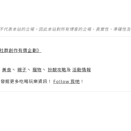
並不代表本站的立場。因此本站對所有博客的立場、真實性、準確性
社群創作有價企劃》
】
丶
美食
丶
親子
丶
寵物
丶
扮靚攻略
及
活動情報
p啦！發掘更多吃喝玩樂資訊！
Follow 我哋
！