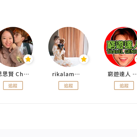
思思賢 ChillMyBabe
rikalammm
窮遊達人 Mr.TravelGe
追蹤
追蹤
追蹤