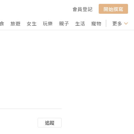
會員登記
開始撰寫
食
旅遊
女生
玩樂
親子
生活
寵物
行山
更多
打卡
追蹤