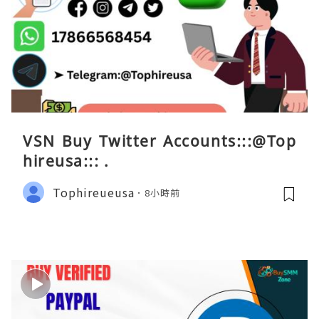
VSN Buy Twitter Accounts:::@Top
hireusa::: .
Tophireueusa
8小時前