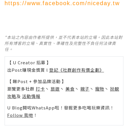
https://www.facebook.com/niceday.tw
*本站之內容由作者所提供，並不代表本站的立場。因此本站對
所有博客的立場、真實性、準確性及完整性不負任何法律責
任。
【 U Creator 招募 】
出Post賺現金獎賞 l
登記《社群創作有價企劃》
【 睇Post + 參加品牌活動 】
瀏覽更多社群
打卡
丶
旅遊
丶
美食
丶
親子
丶
寵物
丶
扮靚
攻略
及
活動情報
U Blog開咗WhatsApp啦！發掘更多吃喝玩樂資訊！
Follow 我哋
！