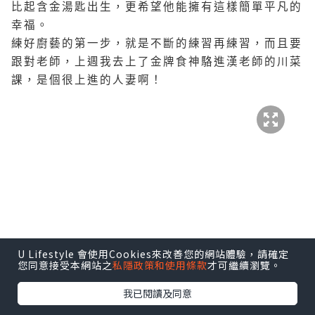
比起含金湯匙出生，更希望他能擁有這樣簡單平凡的
幸福。
練好廚藝的第一步，就是不斷的練習再練習，而且要
跟對老師，上週我去上了金牌食神駱進漢老師的川菜
課，是個很上進的人妻啊！
U Lifestyle 會使用Cookies來改善您的網站體驗，請確定
您同意接受本網站之
私隱政策和使用條款
才可繼續瀏覽。
我已閱讀及同意