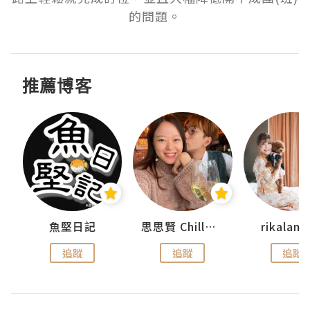
的問題。
推薦博客
urnal
魚堅日記
思思賢 ChillMyBabe
rikala
追蹤
追蹤
追蹤