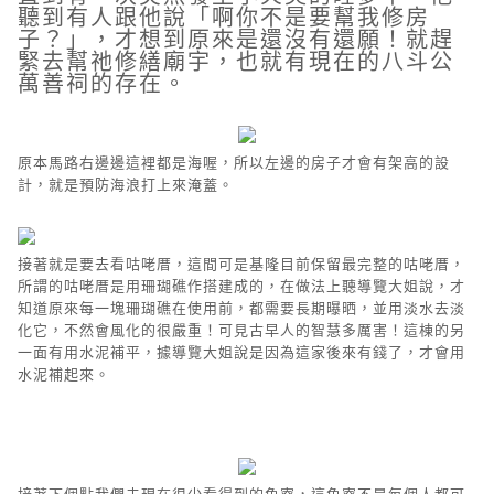
聽到有人跟他說「啊你不是要幫我修房
子？」，才想到原來是還沒有還願！就趕
緊去幫祂修繕廟宇，也就有現在的八斗公
萬善祠的存在。
原本馬路右邊邊這裡都是海喔，所以左邊的房子才會有架高的設
計，就是預防海浪打上來淹蓋。
接著就是要去看咕咾厝，這間可是基隆目前保留最完整的咕咾厝，
所謂的咕咾厝是用珊瑚礁作搭建成的，在做法上聽導覽大姐說，才
知道原來每一塊珊瑚礁在使用前，都需要長期曝晒，並用淡水去淡
化它，不然會風化的很嚴重！可見古早人的智慧多厲害！這棟的另
一面有用水泥補平，據導覽大姐說是因為這家後來有錢了，才會用
水泥補起來。