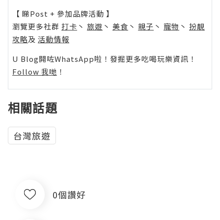
【 睇Post + 參加品牌活動 】
瀏覽更多社群
打卡
丶
旅遊
丶
美食
丶
親子
丶
寵物
丶
扮靚
攻略
及
活動情報
U Blog開咗WhatsApp啦！發掘更多吃喝玩樂資訊！
Follow 我哋
！
相關話題
台灣旅遊
0個讚好