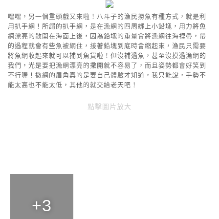
嘿嘿，另一個重頭戲又來啦！八斗子的漁民撈魚有種方式，就是利
用扒手網！所謂的扒手網，是在漁網的四周綁上小鉛塊，用力將魚
網漂亮的散開在海面上後，因為鉛塊的重量會將漁網往海裡帶，帶
的過程就會有些魚被網住，接著鉛塊到底時會縮起來，漁民只需要
將魚網收起來就可以捕到魚貨啦！但沒補過魚，甚至沒摸過漁網的
我們，光是要把漁網漂亮的撒開就不容易了，而且姿勢都會好笑到
不行喔！撒網的眉角真的是要自己體驗才知道，我只能說，手勢不
能太高也不能太低，其他的就交給老天吧！
點擊圖片放大
+3