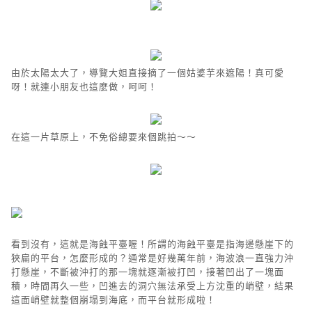
由於太陽太大了，導覽大姐直接摘了一個姑婆芋來遮陽！真可愛
呀！就連小朋友也這麼做，呵呵！
在這一片草原上，不免俗總要來個跳拍～～
看到沒有，這就是海蝕平臺喔！所謂的海蝕平臺是指海邊懸崖下的
狹扁的平台，怎麼形成的？通常是好幾萬年前，海波浪一直強力沖
打懸崖，不斷被沖打的那一塊就逐漸被打凹，接著凹出了一塊面
積，時間再久一些，凹進去的洞穴無法承受上方沈重的峭壁，結果
這面峭壁就整個崩塌到海底，而平台就形成啦！