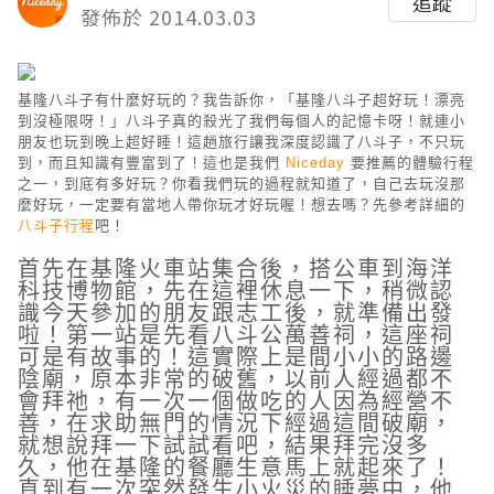
追蹤
發佈於 2014.03.03
基隆八斗子有什麼好玩的？我告訴你，「基隆八斗子超好玩！漂亮
到沒極限呀！」八斗子真的殺光了我們每個人的記憶卡呀！就連小
朋友也玩到晚上超好睡！這趟旅行讓我深度認識了八斗子，不只玩
到，而且知識有豐富到了！這也是我們
Niceday
要推薦的體驗行程
之一，到底有多好玩？你看我們玩的過程就知道了，自己去玩沒那
麼好玩，一定要有當地人帶你玩才好玩喔！想去嗎？先參考詳細的
八斗子行程
吧！
首先在基隆火車站集合後，搭公車到海洋
科技博物館，先在這裡休息一下，稍微認
識今天參加的朋友跟志工後，就準備出發
啦！第一站是先看八斗公萬善祠，這座祠
可是有故事的！這實際上是間小小的路邊
陰廟，原本非常的破舊，以前人經過都不
會拜祂，有一次一個做吃的人因為經營不
善，在求助無門的情況下經過這間破廟，
就想說拜一下試試看吧，結果拜完沒多
久，他在基隆的餐廳生意馬上就起來了！
直到有一次突然發生小火災的睡夢中，他