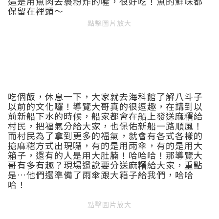
這是用魚肉去裹粉炸的喔，很好吃！魚的鮮味都
保留在裡頭～
點擊圖片放大
吃個飯，休息一下，大家就去海科館了解八斗子
以前的文化囉！導覽大哥真的很逗趣，在講到以
前新船下水的時候，船家都會在船上發送麻糬給
村民，把福氣分給大家，也保佑新船一路順風！
而村民為了拿到更多的福氣，就會有各式各樣的
搶麻糬方式出現囉，有的是用雨傘，有的是用大
箱子，還有的人是用大肚腩！哈哈哈！那導覽大
哥有多有趣？現場還說要分送麻糬給大家，重點
是…他們還準備了雨傘跟大箱子給我們，哈哈
哈！
點擊圖片放大