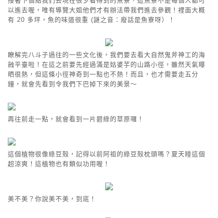
接著下個點我們去現在很少看得到的魚寮，這魚寮不是每個人都可
以進去喔，唯有導覽大姐他們才有辦法帶我們進去參觀！裡面大概
有 20 多坪，魚的味道很重 (謎之音：廢話是魚寮呀）！
瞭解完八斗子過往的一些文化後，我們要去看大自然鬼斧神工的海
蝕平臺啦！在這之前要先經過滿是姑婆芋的山路小徑，雖然天氣曝
晒很熱，但這條小徑神奇到一點也不熱！而且，也才需要走五分
鐘，就會先看到令我們下巴掉下來的美景～
再往前走一點，就會看到一片碧綠的草原囉！
這個植物很像綠豆殻，記得以前阿祖的綠豆殻枕頭嗎？夏天睡這個
超涼爽！這植物也有類似功用喔！
美不美？你說美不美，到底！