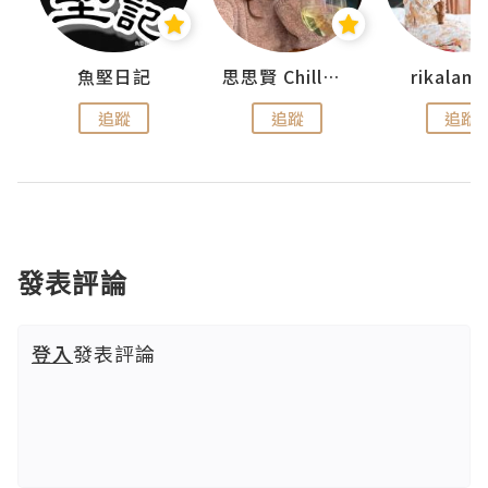
urnal
魚堅日記
思思賢 ChillMyBabe
rikala
追蹤
追蹤
追蹤
發表評論
登入
發表評論