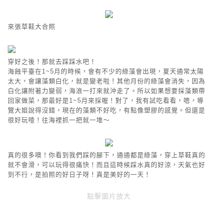
來張草鞋大合照
穿好之後！那就去踩踩水吧！
海蝕平臺在1~5月的時候，會有不少的綠藻會出現，夏天通常太陽
太大，會讓藻類白化，就是變老啦！其他月份的綠藻會消失，因為
白化讓附著力變弱，海浪一打來就沖走了。所以如果想要採藻類帶
回家做菜，那最好是1~5月來採喔！對了，我有試吃看看，嗯，導
覽大姐說得沒錯，現在的藻類不好吃，有點像塑膠的感覺。但還是
很好玩噎！往海裡抓一把就一堆～
真的很多噢！你看到我們踩的腳下，通通都是綠藻，穿上草鞋真的
就不會滑，可以玩得很痛快！而且這時候踩水真的好涼，天氣也好
到不行，是拍照的好日子呀！真是美好的一天！
點擊圖片放大