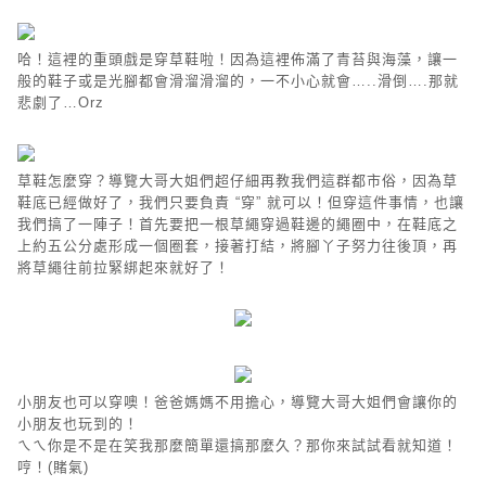
哈！這裡的重頭戲是穿草鞋啦！因為這裡佈滿了青苔與海藻，讓一
般的鞋子或是光腳都會滑溜滑溜的，一不小心就會…..滑倒….那就
悲劇了…Orz
草鞋怎麼穿？導覽大哥大姐們超仔細再教我們這群都市俗，因為草
鞋底已經做好了，我們只要負責 “穿” 就可以！但穿這件事情，也讓
我們搞了一陣子！首先要把一根草繩穿過鞋邊的繩圈中，在鞋底之
上約五公分處形成一個圈套，接著打結，將腳丫子努力往後頂，再
將草繩往前拉緊綁起來就好了！
小朋友也可以穿噢！爸爸媽媽不用擔心，導覽大哥大姐們會讓你的
小朋友也玩到的！
ㄟㄟ你是不是在笑我那麼簡單還搞那麼久？那你來試試看就知道！
哼！(賭氣)