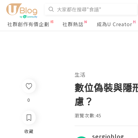
社群創作有價企劃
社群熱話
成為U Creator
生活
數位偽裝與隱
慮？
0
瀏覽次數:45
收藏
sergioblog