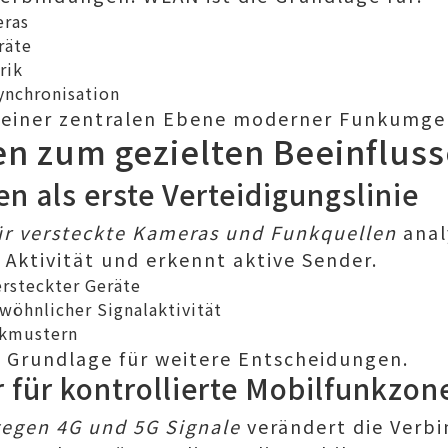
eras
räte
rik
ynchronisation
 einer zentralen Ebene moderner Funkumg
n zum gezielten Beeinflus
n als erste Verteidigungslinie
r versteckte Kameras und Funkquellen
anal
Aktivität und erkennt aktive Sender.
ersteckter Geräte
öhnlicher Signalaktivität
nkmustern
 Grundlage für weitere Entscheidungen.
für kontrollierte Mobilfunkzon
egen 4G und 5G Signale
verändert die Verb