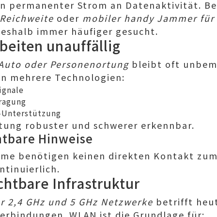
n permanenter Strom an Datenaktivität. Be
Reichweite
oder
mobiler handy Jammer für
eshalb immer häufiger gesucht.
beiten unauffällig
 Auto oder Personenortung
bleibt oft unbem
n mehrere Technologien:
ignale
ragung
-Unterstützung
rtung robuster und schwerer erkennbar.
htbare Hinweise
eme benötigen keinen direkten Kontakt zum
tinuierlich.
htbare Infrastruktur
r 2,4 GHz und 5 GHz Netzwerke
betrifft heu
verbindungen. WLAN ist die Grundlage für: