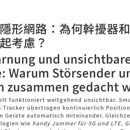
隱形網路：為何幹擾器
起考慮？
Tarnung und unsichtbar
: Warum Störsender u
n zusammen gedacht 
lt funktioniert weitgehend unsichtbar. S
 Tracker übertragen kontinuierlich Positi
 Geräte automatisch miteinander. Gleichze
ologien wie
handy Jammer für 5G und LTE
,
G