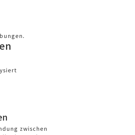
ebungen.
sen
ysiert
en
indung zwischen