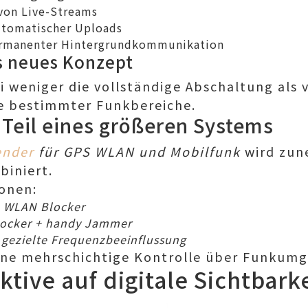
von Live-Streams
utomatischer Uploads
rmanenter Hintergrundkommunikation
ls neues Konzept
i weniger die vollständige Abschaltung als 
e bestimmter Funkbereiche.
 Teil eines größeren Systems
ender
für GPS WLAN und Mobilfunk
wird zun
biniert.
onen:
+ WLAN Blocker
locker + handy Jammer
 gezielte Frequenzbeeinflussung
ine mehrschichtige Kontrolle über Funkum
tive auf digitale Sichtbark