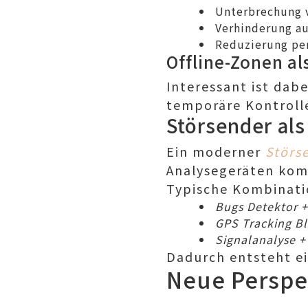
Unterbrechung 
Verhinderung a
Reduzierung pe
Offline-Zonen a
Interessant ist dabe
temporäre Kontroll
Störsender als
Ein moderner
Störs
Analysegeräten kom
Typische Kombinati
Bugs Detektor 
GPS Tracking B
Signalanalyse +
Dadurch entsteht e
Neue Perspek