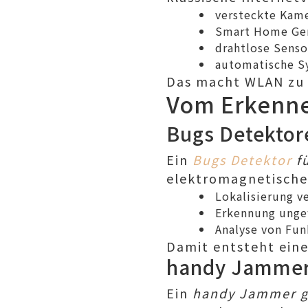
versteckte Kam
Smart Home Ge
drahtlose Senso
automatische S
Das macht WLAN zu
Vom Erkenne
Bugs Detektore
Ein
Bugs Detektor
fü
elektromagnetische 
Lokalisierung v
Erkennung ungew
Analyse von Fu
Damit entsteht eine
handy Jammer 
Ein
handy Jammer g