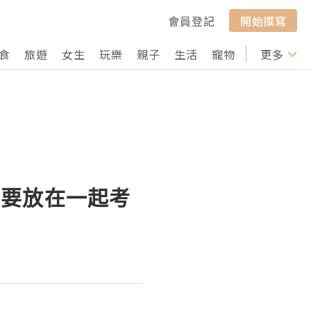
會員登記
開始撰寫
食
旅遊
女生
玩樂
親子
生活
寵物
行山
更多
打卡
器要放在一起考