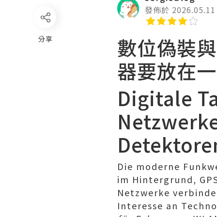
發佈於 2026.05.11
數位偽裝與
分享
器要放在一
Digitale 
Netzwerke
Detektore
Die moderne Funkwe
im Hintergrund, GPS
Netzwerke verbinden
Interesse an Techn