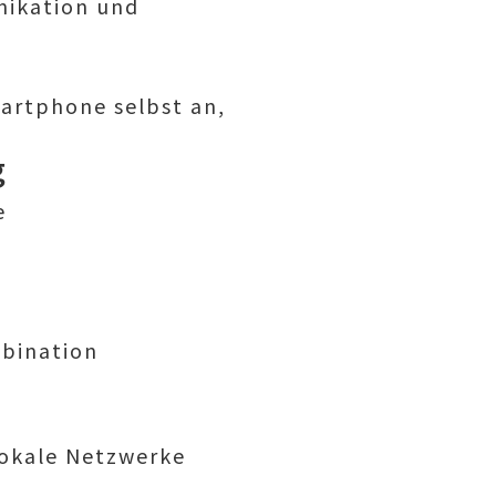
nikation und
martphone selbst an,
g
e
mbination
lokale Netzwerke