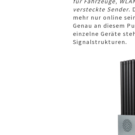
für Fahrzeuge
,
WLAN
versteckte Sender
.
mehr nur online sein
Genau an diesem Pun
einzelne Geräte ste
Signalstrukturen.