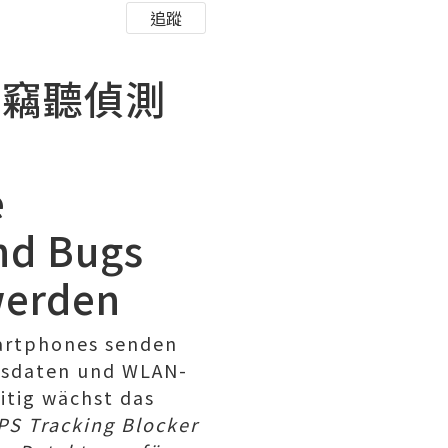
追蹤
和竊聽偵測
e
nd Bugs
werden
martphones senden
onsdaten und WLAN-
itig wächst das
PS Tracking Blocker