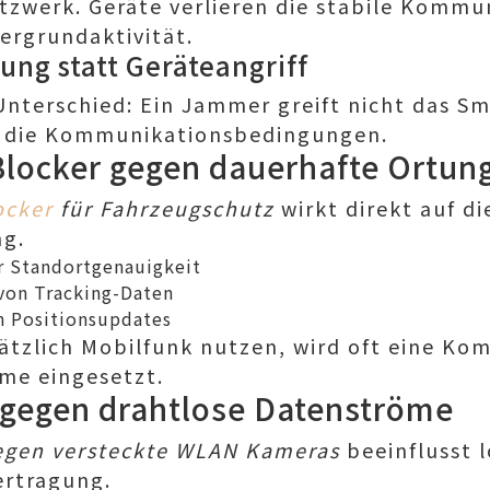
zwerk. Geräte verlieren die stabile Kommu
tergrundaktivität.
ung statt Geräteangriff
nterschied: Ein Jammer greift nicht das S
t die Kommunikationsbedingungen.
Blocker gegen dauerhafte Ortun
ocker
für Fahrzeugschutz
wirkt direkt auf di
ng.
r Standortgenauigkeit
von Tracking-Daten
n Positionsupdates
sätzlich Mobilfunk nutzen, wird oft eine Ko
me eingesetzt.
gegen drahtlose Datenströme
egen versteckte WLAN Kameras
beeinflusst 
rtragung.