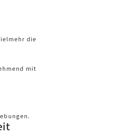
vielmehr die
ehmend mit
gebungen.
eit