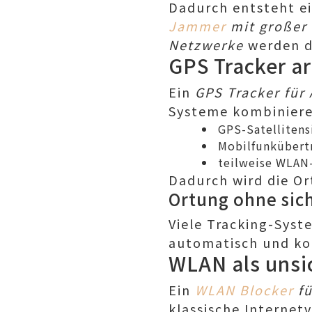
Dadurch entsteht ei
Jammer
mit großer 
Netzwerke
werden d
GPS Tracker ar
Ein
GPS Tracker für
Systeme kombiniere
GPS-Satellitens
Mobilfunkübert
teilweise WLAN
Dadurch wird die O
Ortung ohne sic
Viele Tracking-Syst
automatisch und kon
WLAN als unsic
Ein
WLAN Blocker
fü
klassische Internet