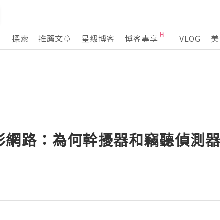
探索
推薦文章
星級博客
博客專享
VLOG
美
形網路：為何幹擾器和竊聽偵測