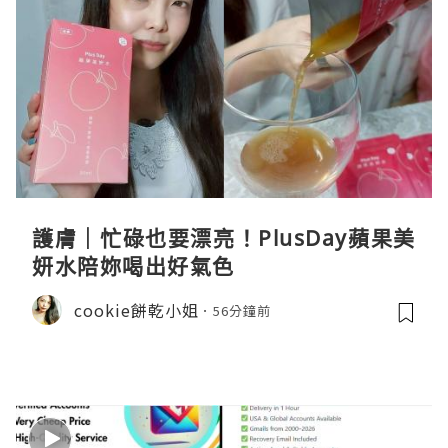
護膚｜忙碌也要漂亮！PlusDay蘋果美
妍水陪妳喝出好氣色
cookie餅乾小姐
56分鐘前