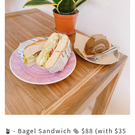
🪴 - Bagel Sandwich 🥯 $88 (with $35