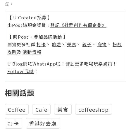
任。
【 U Creator 招募 】
出Post賺現金獎賞 l
登記《社群創作有價企劃》
【 睇Post + 參加品牌活動 】
瀏覽更多社群
打卡
丶
旅遊
丶
美食
丶
親子
丶
寵物
丶
扮靚
攻略
及
活動情報
U Blog開咗WhatsApp啦！發掘更多吃喝玩樂資訊！
Follow 我哋
！
相關話題
Coffee
Cafe
美食
coffeeshop
打卡
香港好去處