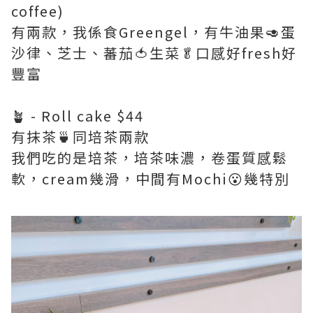
coffee)
有兩款，我係食Greengel，有牛油果🥑蛋
沙律、芝士、蕃茄🍅生菜🥬口感好fresh好
豐富
🪴 - Roll cake $44
有抹茶🍵同培茶兩款
我們吃的是培茶，培茶味濃，卷蛋質感鬆
軟，cream幾滑，中間有Mochi😮幾特別