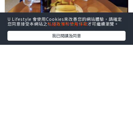
U Lifestyle 會使用Cookies來改善您的網站體驗，請確定
您同意接受本網站之
私隱政策和使用條款
才可繼續瀏覽。
我已閱讀及同意
我幾鍾意澳門半島嘅葡式色彩繽紛建築物⛪️
每次都影到靚相～ 今次揀咗住「 #澳門皇
都酒店 」
係澳門第一間五星級酒店，服務、裝潢保
持五星級水準☺️
位置超方便，可以步行去大三巴、瘋堂區
我個人好推薦大家去瘋堂區，可以影到好
coloful嘅相??又有文青小店行?