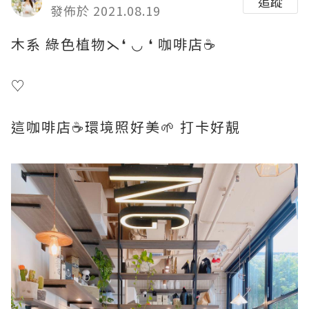
追蹤
發佈於 2021.08.19
木系 綠色植物⋋❛ ◡ ❛ 咖啡店☕️
♡
這咖啡店☕️環境照好美🌱 打卡好靚