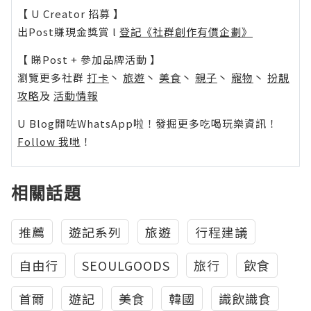
【 U Creator 招募 】
出Post賺現金獎賞 l
登記《社群創作有價企劃》
【 睇Post + 參加品牌活動 】
瀏覽更多社群
打卡
丶
旅遊
丶
美食
丶
親子
丶
寵物
丶
扮靚
攻略
及
活動情報
U Blog開咗WhatsApp啦！發掘更多吃喝玩樂資訊！
Follow 我哋
！
相關話題
推薦
遊記系列
旅遊
行程建議
自由行
SEOULGOODS
旅行
飲食
首爾
遊記
美食
韓國
識飲識食