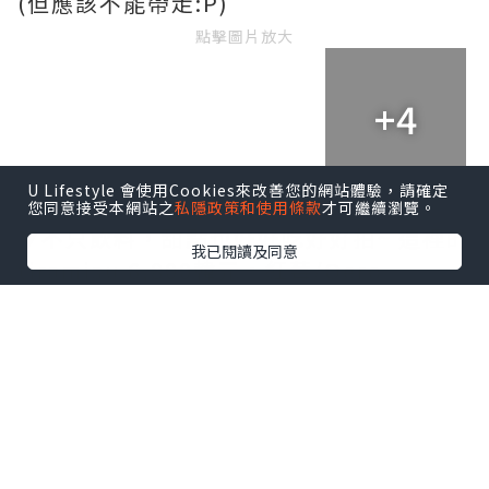
(但應該不能帶走:P)
點擊圖片放大
+4
U Lifestyle 會使用Cookies來改善您的網站體驗，請確定
您同意接受本網站之
私隱政策和使用條款
才可繼續瀏覽。
▼不只飲料，甜點也好好吃好好拍~ 這裡的
我已閱讀及同意
tiramisu 6,800韓元，紅莓/Oero
cheesecake才5,500韓元！
點擊圖片放大
+2