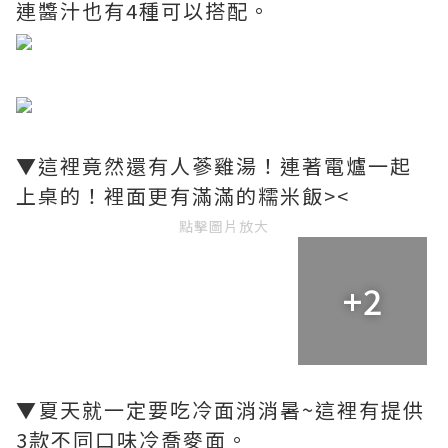
連醬汁也有4種可以搭配。
▼這裡竟然還有人蔘雞湯！連著電爐一起
上桌的！裡面更有滿滿的糯米飯><
點擊圖片放大
+2
▼夏天就一定要吃冷面消消暑~這裡有提供
3款不同口味冷喬麥面。