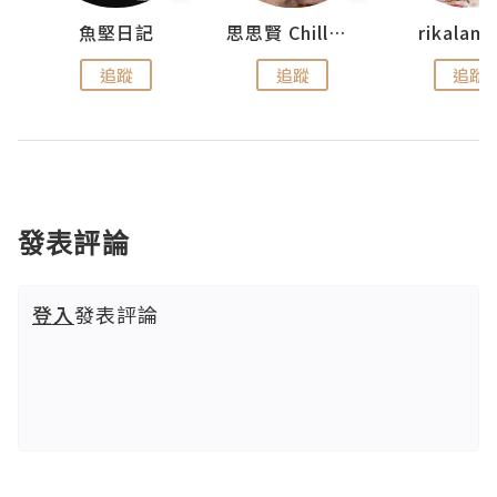
urnal
魚堅日記
思思賢 ChillMyBabe
rikala
追蹤
追蹤
追蹤
發表評論
登入
發表評論