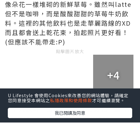
像朵花一樣堆砌的新鮮草莓。雖然叫latte
但不是咖啡，而是酸酸甜甜的草莓牛奶飲
料。這裡的其他飲料也是走華麗路線的XD
而且都會送上乾花束，拍起照片更好看！
(但應該不能帶走:P)
點擊圖片放大
+4
U Lifestyle 會使用Cookies來改善您的網站體驗，請確定
您同意接受本網站之
私隱政策和使用條款
才可繼續瀏覽。
▼不只飲料，甜點也好好吃好好拍~ 這裡的
我已閱讀及同意
tiramisu 6,800韓元，紅莓/Oero
cheesecake才5,500韓元！
點擊圖片放大