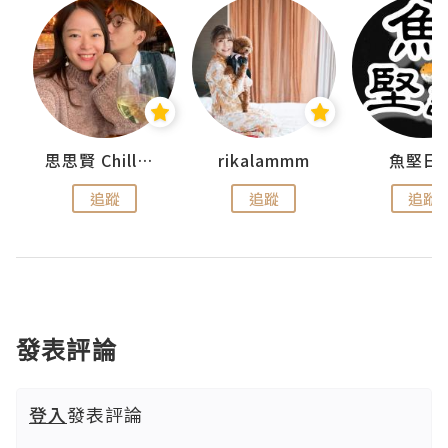
urnal
思思賢 ChillMyBabe
rikalammm
魚堅日
追蹤
追蹤
追蹤
發表評論
登入
發表評論