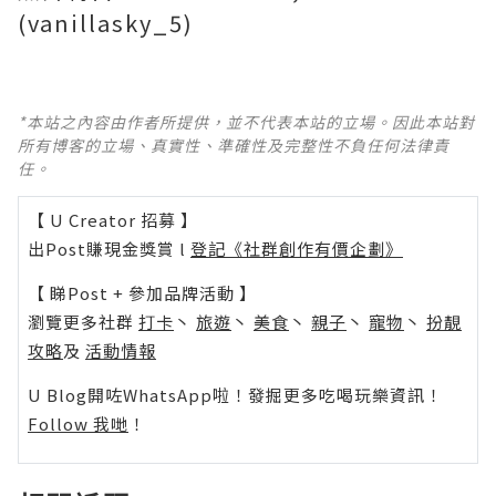
(vanillasky_5)
*本站之內容由作者所提供，並不代表本站的立場。因此本站對
所有博客的立場、真實性、準確性及完整性不負任何法律責
任。
【 U Creator 招募 】
出Post賺現金獎賞 l
登記《社群創作有價企劃》
【 睇Post + 參加品牌活動 】
瀏覽更多社群
打卡
丶
旅遊
丶
美食
丶
親子
丶
寵物
丶
扮靚
攻略
及
活動情報
U Blog開咗WhatsApp啦！發掘更多吃喝玩樂資訊！
Follow 我哋
！