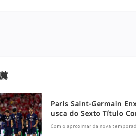
薦
Paris Saint-Germain En
usca do Sexto Título Co
Com o aproximar da nova temporada 
nela de transferências de verão, o