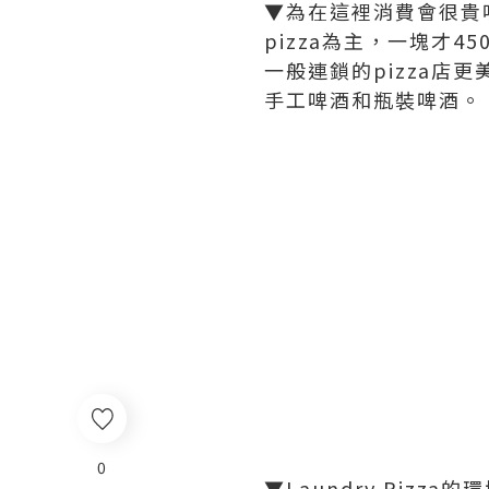
▼為在這裡消費會很貴嗎? 
pizza為主，一塊才
一般連鎖的pizza店更
手工啤酒和瓶裝啤酒。
0
▼Laundry Piz