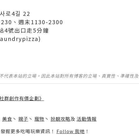
사로4길 22
30、週末1130-2300
站4號出口走5分鐘
undrypizza)
並不代表本站的立場。因此本站對所有博客的立場、真實性、準確性
社群創作有價企劃》
】
丶
美食
丶
親子
丶
寵物
丶
扮靚攻略
及
活動情報
p啦！發掘更多吃喝玩樂資訊！
Follow 我哋
！