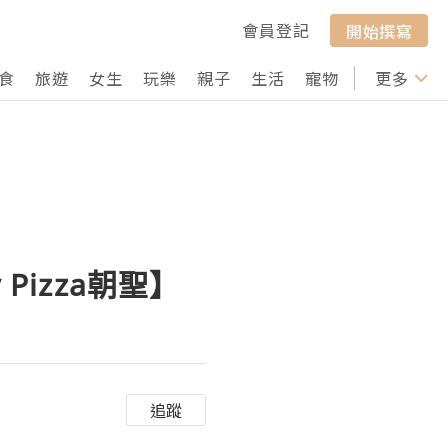
會員登記
開始撰寫
食
旅遊
女生
玩樂
親子
生活
寵物
行山
更多
打卡
Pizza朝聖】
追蹤