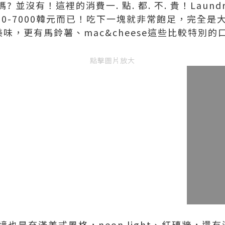
並沒有！這裡的消費一. 點. 都. 不. 貴！Laundr
4500-7000韓元而已！吃下一塊就非常飽足，完全
美味，更有馬鈴薯、mac&cheese這些比較特別的
點擊圖片放大
za的環境也是充滿美式風格，neon light、紅磚牆