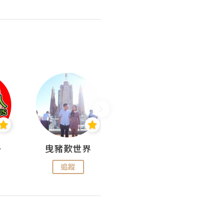
nius
曳豬歎世界
Koalascities (^O^)! @ UTravel
追蹤
追蹤