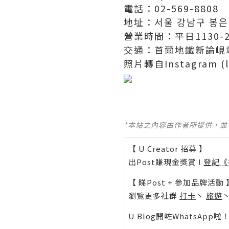
電話：02-569-8808
地址：서울 강남구 봉은
營業時間：平日1130-22
交通：首爾地鐵新論峴
照片轉自Instagram (la
*本站之內容由作者所提供，
【 U Creator 招募 】
出Post賺現金獎賞 l
登記《
【 睇Post + 參加品牌活動 
瀏覽更多社群
打卡
丶
旅遊
U Blog開咗WhatsAp