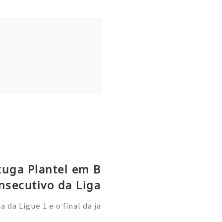
xuga Plantel em B
nsecutivo da Liga
da Ligue 1 e o final da ja
 Paris Saint-Germain demo