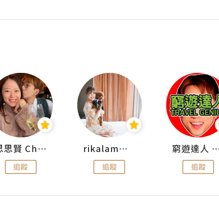
思思賢 ChillMyBabe
rikalammm
窮遊達人 Mr.TravelGe
追蹤
追蹤
追蹤