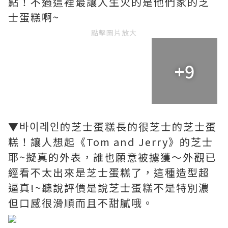
點！不過這裡最讓人生火的是他們家的芝
士蛋糕啊~
點擊圖片放大
+9
▼바이레인的芝士蛋糕長的很芝士的芝士蛋
糕！讓人想起《Tom and Jerry》的芝士
耶~擬真的外表，誰也願意被擄獲～外觀已
經看不太出來是芝士蛋糕了，這種造型超
逼真!~聽說評價是說芝士蛋糕不是特別濃
但口感很滑順而且不甜膩哦。