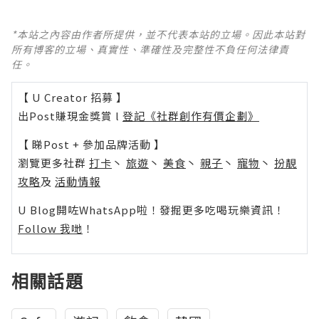
*本站之內容由作者所提供，並不代表本站的立場。因此本站對
所有博客的立場、真實性、準確性及完整性不負任何法律責
任。
【 U Creator 招募 】
出Post賺現金獎賞 l
登記《社群創作有價企劃》
【 睇Post + 參加品牌活動 】
瀏覽更多社群
打卡
丶
旅遊
丶
美食
丶
親子
丶
寵物
丶
扮靚
攻略
及
活動情報
U Blog開咗WhatsApp啦！發掘更多吃喝玩樂資訊！
Follow 我哋
！
相關話題