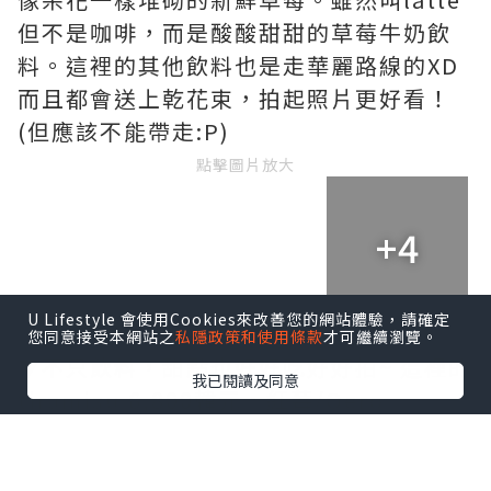
但不是咖啡，而是酸酸甜甜的草莓牛奶飲
料。這裡的其他飲料也是走華麗路線的XD
而且都會送上乾花束，拍起照片更好看！
(但應該不能帶走:P)
點擊圖片放大
+4
U Lifestyle 會使用Cookies來改善您的網站體驗，請確定
您同意接受本網站之
私隱政策和使用條款
才可繼續瀏覽。
▼不只飲料，甜點也好好吃好好拍~ 這裡的
我已閱讀及同意
tiramisu 6,800韓元，紅莓/Oero
cheesecake才5,500韓元！
點擊圖片放大