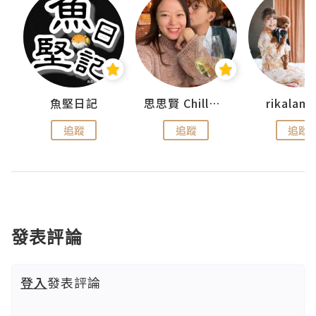
urnal
魚堅日記
思思賢 ChillMyBabe
rikala
追蹤
追蹤
追蹤
發表評論
登入
發表評論