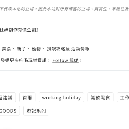
並不代表本站的立場。因此本站對所有博客的立場、真實性、準確性
社群創作有價企劃》
】
丶
美食
丶
親子
丶
寵物
丶
扮靚攻略
及
活動情報
p啦！發掘更多吃喝玩樂資訊！
Follow 我哋
！
程建議
首爾
working holiday
識飲識食
工
GOODS
遊記系列