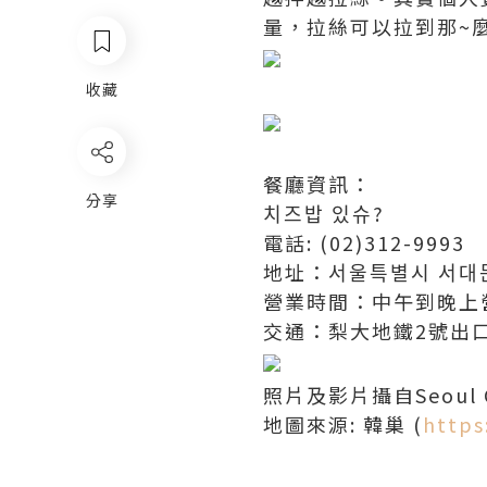
量，拉絲可以拉到那~麼
收藏
餐廳資訊：
分享
치즈밥 있슈?
電話: (02)312-9993
地址：서울특별시 서대문
營業時間：中午到晚上
交通：梨大地鐵2號出口
照片及影片攝自Seoul 
地圖來源: 韓巢 (
https