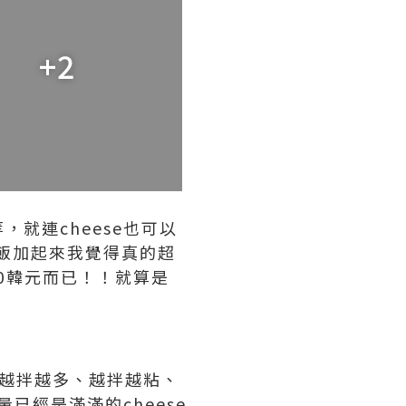
+2
就連cheese也可以
X飯加起來我覺得真的超
00韓元而已！！就算是
e越拌越多、越拌越粘、
已經是滿滿的cheese