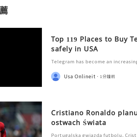
薦
Top 119 Places to Buy 
safely in USA
Telegram has become an increasing
ommunication, customer support, 
tent distribution, and digital mark
Usa Onlineit
1分鐘前
rs, agencies, and marketers
Cristiano Ronaldo planu
ostwach Świata
Portugalska gwiazda futbolu, Crist