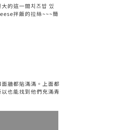
大的這一間치즈밥 있
ese拌飯的拉絲~~~簡
四面牆都貼滿滿。上面都
所以也能找到他們充滿青