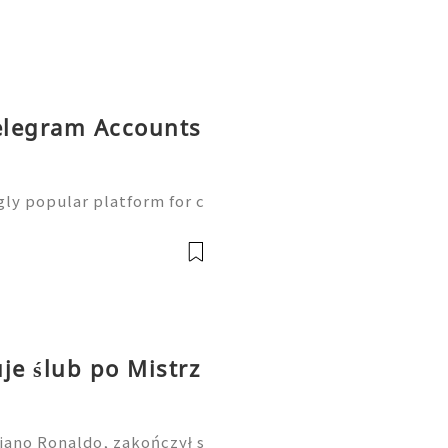
Telegram Accounts
ly popular platform for c
online communities, con
eting. Businesses, creato
je ślub po Mistrz
iano Ronaldo, zakończył s