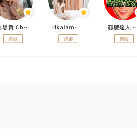
思思賢 ChillMyBabe
rikalammm
窮遊達人 Mr.TravelGe
追蹤
追蹤
追蹤