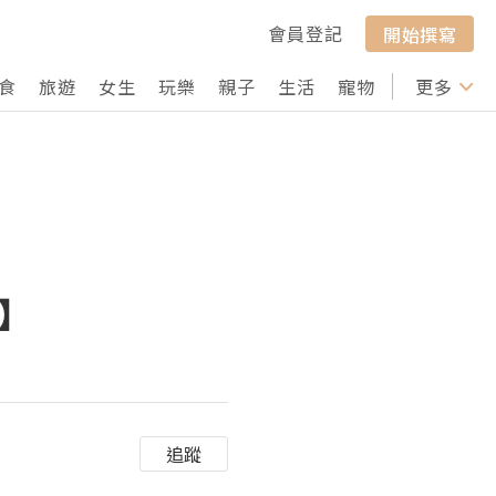
會員登記
開始撰寫
食
旅遊
女生
玩樂
親子
生活
寵物
行山
更多
打卡
飯】
追蹤