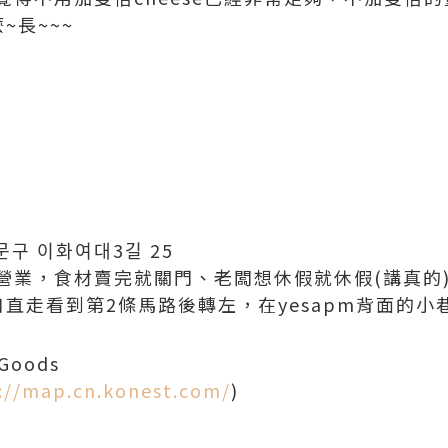
~長~~~
구 이화여대3길 25
營業，食材賣完就關門、老闆想休假就休假(講真的
直走看到第2條馬路後轉左，在yesapm背面的小
Goods
://map.cn.konest.com/
)