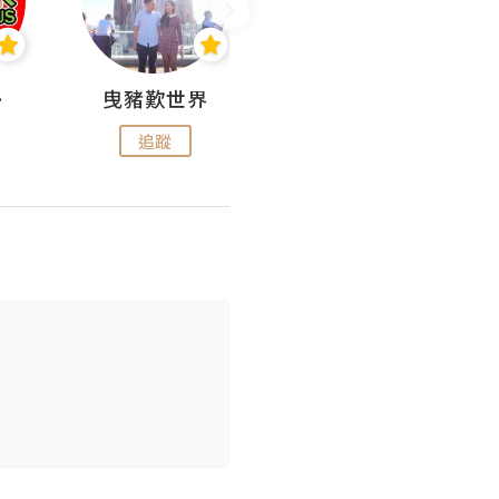
nius
曳豬歎世界
Koalascities (^O^)! @ UTravel
追蹤
追蹤