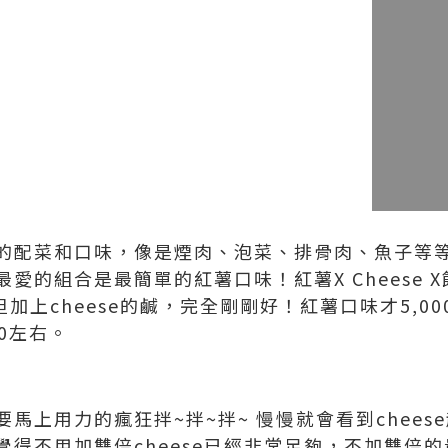
的配菜和口味，像是煙肉、泡菜、排骨肉、魚子等等，
愛的組合是最簡單的紅薯口味！紅薯X Cheese 
但加上cheese的鹹，完全剛剛好！紅薯口味才5,0
00左右。
馬上用力的瘋狂拌~拌~拌~ 慢慢就會看到chees
得不用加雙倍cheese已經非常足夠，不加雙倍的量