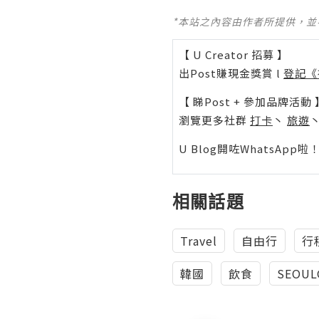
*本站之內容由作者所提供，
【 U Creator 招募 】
出Post賺現金獎賞 l
登記《
【 睇Post + 參加品牌活動 
瀏覽更多社群
打卡
丶
旅遊
U Blog開咗WhatsAp
相關話題
Travel
自由行
行
韓國
飲食
SEOUL