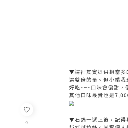
▼這裡其實提供相當多
選雙倍的量。但小編我最
好吃~~~口味會偏甜，
其他口味最貴也是7,0
▼石鍋一遞上後，記得要
0
越拌越拉絲。其實個人覺