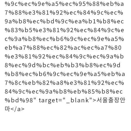
%9c%ec%9e%a5%ec%95%88%eb%a
7%88%e3%81%92%ec%84%9c%ec%
9a%b8%ec%bd%9c%ea%b1%b8%ec
%83%b5%e3%81%92%ec%84%9c%e
c%9a%b8%ec%b6%9c%ec%9e%a5%
eb%a7%88%ec%82%ac%ec%a7%80
%e3%81%92%ec%84%9c%ec%9a%b
8%ec%9d%bc%eb%b3%b8%ec%9d
%b8%ec%b6%9c%ec%9e%a5%eb%a
7%8c%eb%82%a8%e3%81%92%ec%
84%9c%ec%9a%b8%eb%85%b8%ec
%bd%98" target="_blank">서울출장안
마</a>