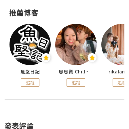
推薦博客
urnal
魚堅日記
思思賢 ChillMyBabe
rikala
追蹤
追蹤
追蹤
發表評論