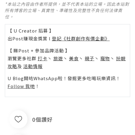
*本站之內容由作者所提供，並不代表本站的立場。因此本站對
所有博客的立場、真實性、準確性及完整性不負任何法律責
任。
【 U Creator 招募 】
出Post賺現金獎賞 l
登記《社群創作有價企劃》
【 睇Post + 參加品牌活動 】
瀏覽更多社群
打卡
丶
旅遊
丶
美食
丶
親子
丶
寵物
丶
扮靚
攻略
及
活動情報
U Blog開咗WhatsApp啦！發掘更多吃喝玩樂資訊！
Follow 我哋
！
0個讚好