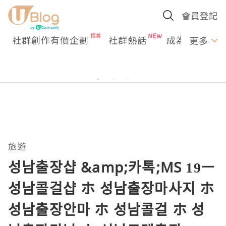
會員登記
社群創作有價企劃
社群熱話
成為U Creato
更多
旅遊
성남출장샵 &amp;카톡;MS 19ㅡ
성남콜걸샵 ホ 성남출장마사지 ホ
성남출장안마 ホ 성남콜걸 ホ 성