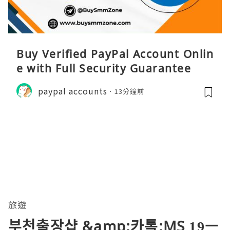
Buy Verified PayPal Account Onlin
e with Full Security Guarantee
paypal accounts
13分鐘前
旅遊
부천출장샵 &amp;카톡;MS 19ㅡ