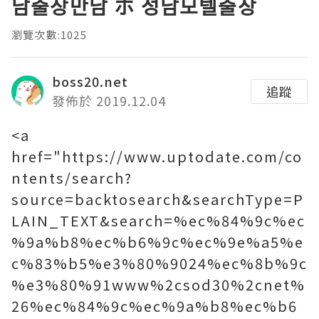
남출장만남 ホ 성남모텔출장
瀏覽次數:1025
boss20.net
追蹤
發佈於 2019.12.04
<a
href="https://www.uptodate.com/co
ntents/search?
source=backtosearch&searchType=P
LAIN_TEXT&search=%ec%84%9c%ec
%9a%b8%ec%b6%9c%ec%9e%a5%e
c%83%b5%e3%80%9024%ec%8b%9c
%e3%80%91www%2csod30%2cnet%
26%ec%84%9c%ec%9a%b8%ec%b6