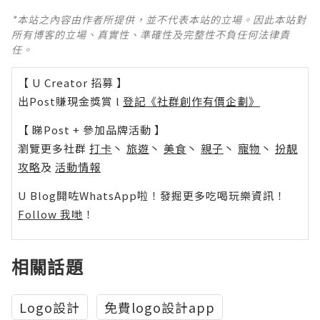
*本站之內容由作者所提供，並不代表本站的立場。因此本站對
所有博客的立場、真實性、準確性及完整性不負任何法律責
任。
【 U Creator 招募 】
出Post賺現金獎賞 l
登記《社群創作有價企劃》
【 睇Post + 參加品牌活動 】
瀏覽更多社群
打卡
丶
旅遊
丶
美食
丶
親子
丶
寵物
丶
扮靚
攻略
及
活動情報
U Blog開咗WhatsApp啦！發掘更多吃喝玩樂資訊！
Follow 我哋
！
相關話題
Logo設計
免費logo設計app