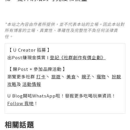
*本站之內容由作者所提供，並不代表本站的立場。因此本站對
所有博客的立場、真實性、準確性及完整性不負任何法律責
任。
【 U Creator 招募 】
出Post賺現金獎賞 l
登記《社群創作有價企劃》
【 睇Post + 參加品牌活動 】
瀏覽更多社群
打卡
丶
旅遊
丶
美食
丶
親子
丶
寵物
丶
扮靚
攻略
及
活動情報
U Blog開咗WhatsApp啦！發掘更多吃喝玩樂資訊！
Follow 我哋
！
相關話題