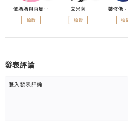
點滴
儍媽媽與兩隻小魔怪之家
艾米莉
追蹤
追蹤
追蹤
發表評論
登入
發表評論