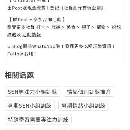
【 U Creator 招募 】
出Post賺現金獎賞 l
登記《社群創作有價企劃》
【 睇Post + 參加品牌活動 】
瀏覽更多社群
打卡
丶
旅遊
丶
美食
丶
親子
丶
寵物
丶
扮靚
攻略
及
活動情報
U Blog開咗WhatsApp啦！發掘更多吃喝玩樂資訊！
Follow 我哋
！
相關話題
SEN專注力小組訓練
情緒個別訓練推介
暑期SEN小組訓練
暑期情緒小組訓練
特殊學習需要專注力訓練