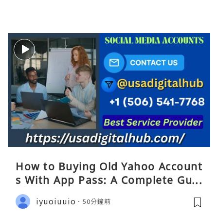
How to Buying Old Yahoo Account
s With App Pass: A Complete Guid
e
iyuoiuuio
50分鐘前