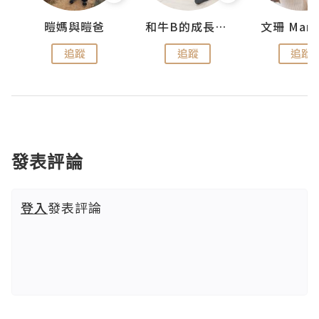
 Swan
暟媽與暟爸
和牛B的成長日記
文珊 ManS
追蹤
追蹤
追蹤
發表評論
登入
發表評論