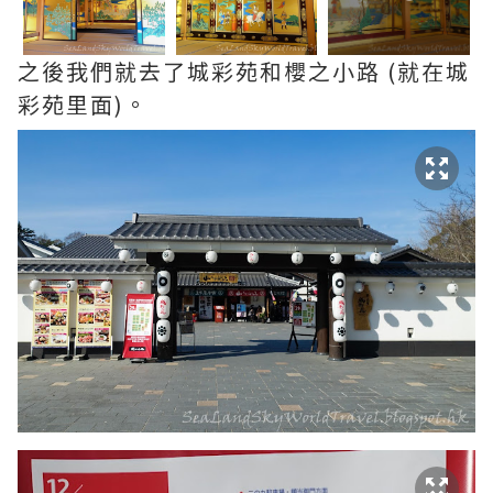
之後我們就去了城彩苑和櫻之小路 (就在城
彩苑里面)。