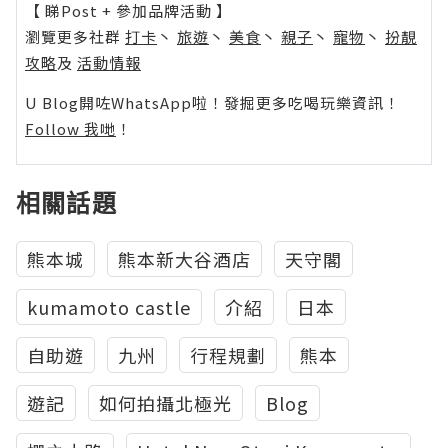
【 睇Post + 參加品牌活動 】
瀏覽更多社群
打卡
丶
旅遊
丶
美食
丶
親子
丶
寵物
丶
扮靚
攻略
及
活動情報
U Blog開咗WhatsApp啦！發掘更多吃喝玩樂資訊！
Follow 我哋
！
相關話題
熊本城
熊本新大谷酒店
天守閣
kumamoto castle
介紹
日本
自助遊
九州
行程規劃
熊本
遊記
如何拍攝北極光
Blog