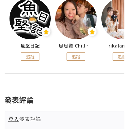
urnal
魚堅日記
思思賢 ChillMyBabe
rikala
追蹤
追蹤
追蹤
發表評論
登入
發表評論