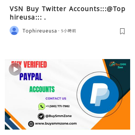
VSN Buy Twitter Accounts:::@Top
hireusa::: .
Tophireueusa
5小時前