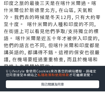
印度之旅的最後三天是在喀什米爾過。喀
什米爾位於新德里北方, 在山區, 天氣較
冷。我們去的時候是冬天12月, 只有大約零
至十度。 喀什米爾的人種和印度的不同,
在街道上可以看見他們爭取/支持獨立的標
語。 喀什米爾是近五十年才被併入印度的,
他們的語言也不同, 但喀什米爾和印度都是
講英語的, 都講得不錯。這裡的保安也很嚴
謹, 在機場要經過重重檢查, 而且於機場和
飛機上也嚴禁拍照的。
U Lifestyle 會使用Cookies來改善您的網站體驗，請確定
在喀什米爾首府Srinagar是搭吉普車的,
您同意接受本網站之
私隱政策和使用條款
才可繼續瀏覽。
不是旅遊巴, 因為街道比較窄。
我已閱讀及同意