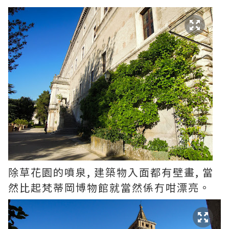
除草花園的噴泉, 建築物入面都有壁畫, 當
然比起梵蒂岡博物館就當然係冇咁漂亮。