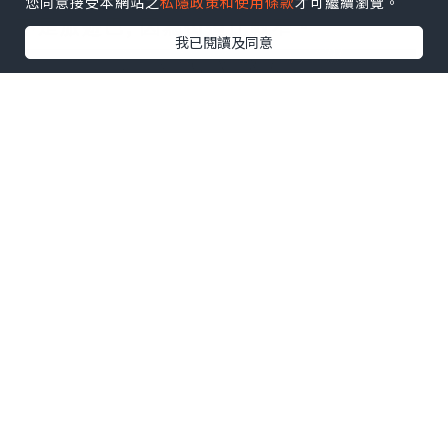
您同意接受本網站之
私隱政策和使用條款
才可繼續瀏覽。
不是旅遊巴, 因為街道比較窄。
我已閱讀及同意
我們第一站參觀了印度廟 。