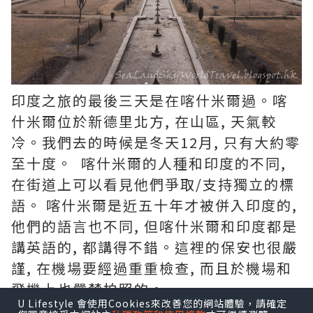
印度之旅的最後三天是在喀什米爾過。喀
什米爾位於新德里北方, 在山區, 天氣較
冷。我們去的時候是冬天12月, 只有大約零
至十度。 喀什米爾的人種和印度的不同,
在街道上可以看見他們爭取/支持獨立的標
語。 喀什米爾是近五十年才被併入印度的,
他們的語言也不同, 但喀什米爾和印度都是
講英語的, 都講得不錯。這裡的保安也很嚴
謹, 在機場要經過重重檢查, 而且於機場和
飛機上也嚴禁拍照的。
U Lifestyle 會使用Cookies來改善您的網站體驗，請確定
在喀什米爾首府Srinagar是搭吉普車的,