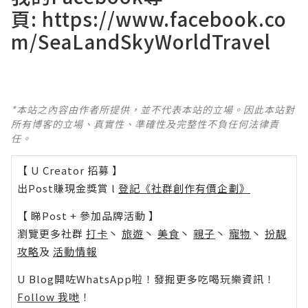
頁:
https://www.facebook.co
m/SeaLandSkyWorldTravel
*本站之內容由作者所提供，並不代表本站的立場。因此本站對
所有博客的立場、真實性、準確性及完整性不負任何法律責
任。
【 U Creator 招募 】
出Post賺現金獎賞 l
登記《社群創作有價企劃》
【 睇Post + 參加品牌活動 】
瀏覽更多社群
打卡
丶
旅遊
丶
美食
丶
親子
丶
寵物
丶
扮靚
攻略
及
活動情報
U Blog開咗WhatsApp啦！發掘更多吃喝玩樂資訊！
Follow 我哋
！