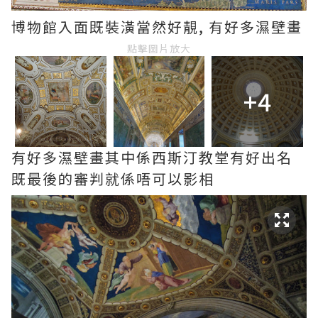
博物館入面既裝潢當然好靚, 有好多濕壁畫
點擊圖片放大
+4
有好多濕壁畫其中係西斯汀教堂有好出名
既最後的審判就係唔可以影相