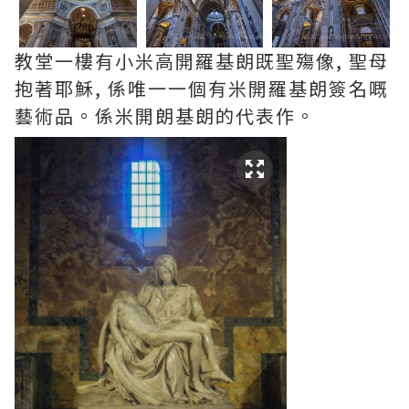
教堂一樓有小米高開羅基朗既聖殤像, 聖母
抱著耶穌, 係唯一一個有米開羅基朗簽名嘅
藝術品。係米開朗基朗的代表作。