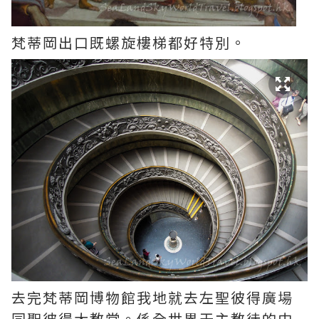
梵蒂岡出口既螺旋樓梯都好特別。
去完梵蒂岡博物館我地就去左聖彼得廣場
同聖彼得大教堂。係全世界天主教徒的中