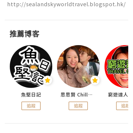
http://sealandskyworldtravel.blogspot.hk/
推薦博客
urnal
魚堅日記
思思賢 ChillMyBabe
追蹤
追蹤
追蹤