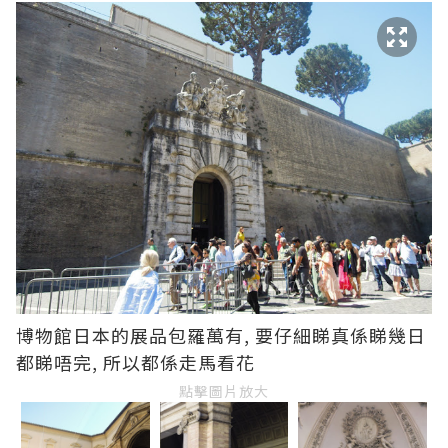
博物館日本的展品包羅萬有, 要仔細睇真係睇幾日
都睇唔完, 所以都係走馬看花
點擊圖片放大