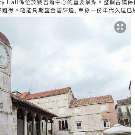
ce, City Hall係位於賽吉爾中心的重要景點。整個
好難得。唔能夠期望金碧輝煌, 單係一份年代久遠已