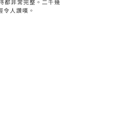
古鎮保持都非常完整。二千幾
經令人讚嘆。