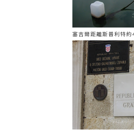
塞吉爾距離斯普利特約4