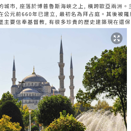
的城市, 座落於博普魯斯海峽之上, 橫跨歐亞兩洲
在公元前660年已建立, 最初名為拜占庭。其後被
堡主要信奉基督教, 有很多珍貴的歷史建築現在還