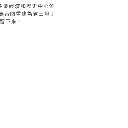
。主要經濟和歷史中心位
羅馬帝國重建為君士坦丁
保留下來。