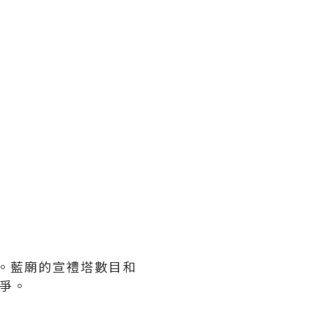
器。藍廟的宣禮塔數目和
紛爭。