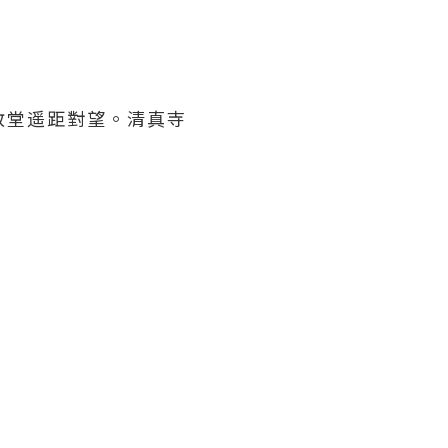
大教堂遥距對望。清真寺