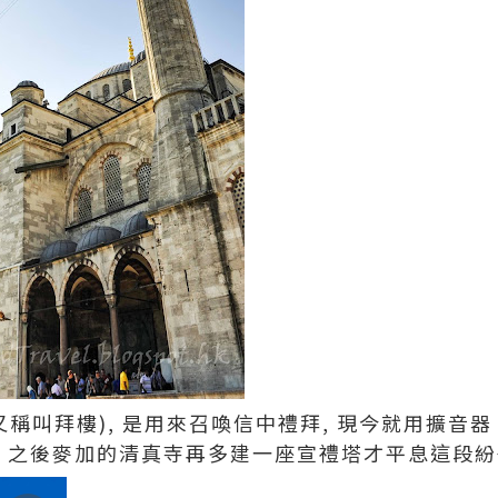
又稱叫拜樓), 是用來召喚信中禮拜, 現今就用擴音
爭。之後麥加的清真寺再多建一座宣禮塔才平息這段