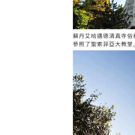
蘇丹艾哈邁德清真寺俗稱
參照了聖索菲亞大教堂,