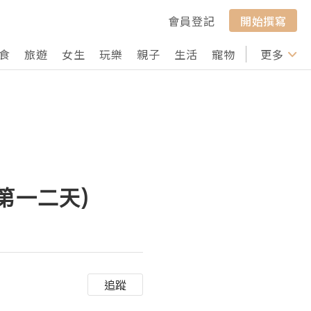
會員登記
開始撰寫
食
旅遊
女生
玩樂
親子
生活
寵物
行山
更多
打卡
第一二天)
追蹤