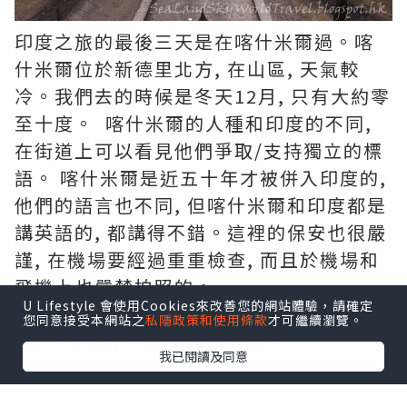
印度之旅的最後三天是在喀什米爾過。喀
什米爾位於新德里北方, 在山區, 天氣較
冷。我們去的時候是冬天12月, 只有大約零
至十度。 喀什米爾的人種和印度的不同,
在街道上可以看見他們爭取/支持獨立的標
語。 喀什米爾是近五十年才被併入印度的,
他們的語言也不同, 但喀什米爾和印度都是
講英語的, 都講得不錯。這裡的保安也很嚴
謹, 在機場要經過重重檢查, 而且於機場和
飛機上也嚴禁拍照的。
U Lifestyle 會使用Cookies來改善您的網站體驗，請確定
在喀什米爾首府Srinagar是搭吉普車的,
您同意接受本網站之
私隱政策和使用條款
才可繼續瀏覽。
不是旅遊巴, 因為街道比較窄。
我已閱讀及同意