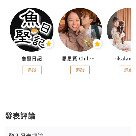
urnal
魚堅日記
思思賢 ChillMyBabe
rikala
追蹤
追蹤
追蹤
發表評論
登入
發表評論