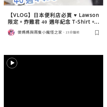
【VLOG】日本便利店必買 ♥ Lawson
限定。炸雞君 40 週年紀念 T-Shirt。C
oleman 聯乘晴雨兩用自動開合折疊
儍媽媽與兩隻小魔怪之家
15分鐘前
傘。與 Calbee / 湖池屋共同開發製作
薯片