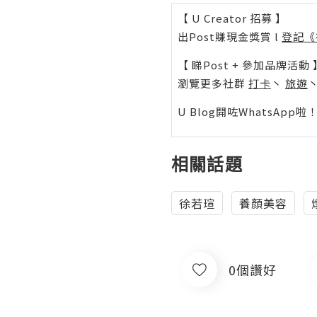
【 U Creator 招募 】
出Post賺現金獎賞 l
登記《
【 睇Post + 參加品牌活動 
瀏覽更多社群
打卡
丶
旅遊
U Blog開咗WhatsAp
相關話題
徐若瑄
養顏美容
0個讚好