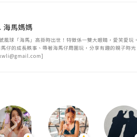
. 海馬媽媽
8號風球「海馬」高掛時出世！特徵係一雙大眼睛，愛笑愛玩
海馬仔的成長軼事、帶著海馬仔周圍玩，分享有趣的親子時光！
wli@gmail.com]