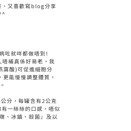
、又喜歡寫blog分享
^^
病咗就咩都做唔到!
女人唔補真係好易老，我
燕窩酸)可促進細胞分
，更能慢慢調整體質，
。
8公分，每罐含有2公克
綿有一絲絲的口感，唔似
溫燉、冰鎮、殺菌」及以