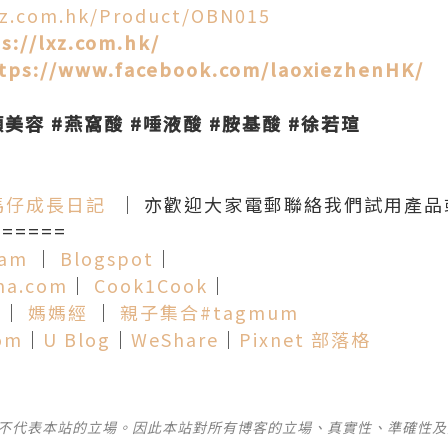
lxz.com.hk/Product/OBN015
s://lxz.com.hk/
tps://www.facebook.com/laoxiezhenHK/
顏美容 #燕窩酸 #唾液酸 #胺基酸 #徐若瑄
馬仔成長日記
│ 亦歡迎大家電郵聯絡我們試用產品
=====
ram
│
Blogspot
│
ma.com
│
Cook1Cook
│
│
媽媽經
│
親子集合#tagmum
o
m
│
U Blog
│
WeShare
│
Pixnet 部落格
並不代表本站的立場。因此本站對所有博客的立場、真實性、準確性