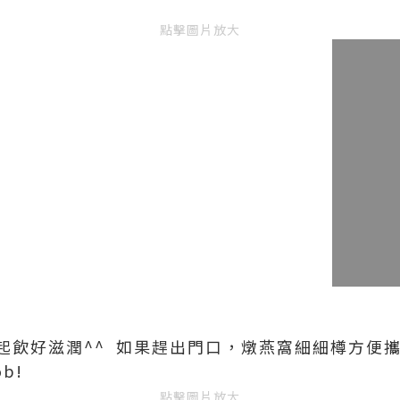
點擊圖片放大
起飲好滋潤^^ 如果趕出門口，燉燕窩細細樽方便
b!
點擊圖片放大