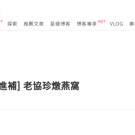
探索
推薦文章
星級博客
博客專享
VLOG
美
進補] 老協珍燉燕窩