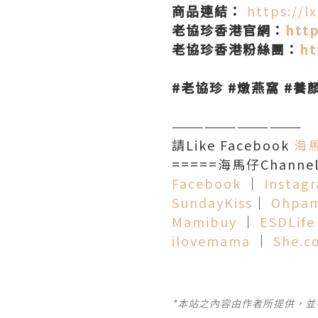
商品連結：
https://
老協珍香港官網：
http
老協珍香港粉絲團：
ht
#老協珍 #燉燕窩 #養
————————————
請Like Facebook
海
=====海馬仔Channel
Facebook
│
Instag
SundayKiss
│
Ohpa
Mamibuy
│
ESDLife
ilovemama
│
She.c
*本站之內容由作者所提供，