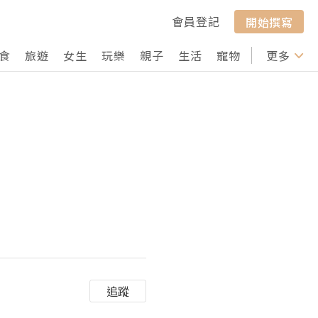
會員登記
開始撰寫
食
旅遊
女生
玩樂
親子
生活
寵物
行山
更多
打卡
追蹤