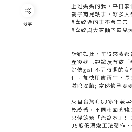
上班媽媽的我，平日繁
親子育兒軼事，好多人都
#喜歡做的事不會辛苦
分享
#喜歡與大家傾下育兒
話雖如此，忙得來我都
產後我已認識及有飲「老
好信ga! 不同時期的
化，加快肌膚再生，長
滋陰潤肺; 當然懷孕
來自台灣有80多年老
乾燕盞，不同市面的罐
只係飲緊「燕窩水」!
95度低溫燉工法製作