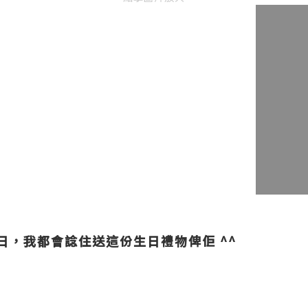
日，我都會諗住送這份生日禮物俾佢 ^^