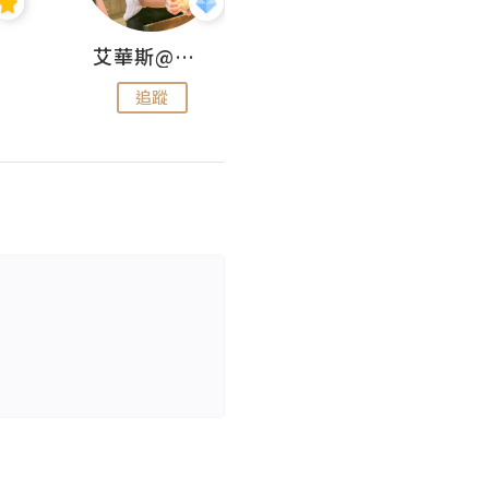
艾華斯@鄭大小姐工房
KEEP MY FAITH
追蹤
追蹤