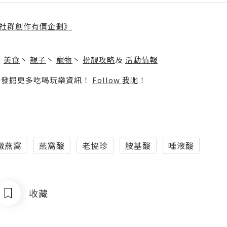
社群創作有價企劃》
】
丶
美食
丶
親子
丶
寵物
丶
扮靚攻略
及
活動情報
p啦！發掘更多吃喝玩樂資訊！
Follow 我哋
！
燉燕窩
燕窩酸
老協珍
胺基酸
唾液酸
收藏