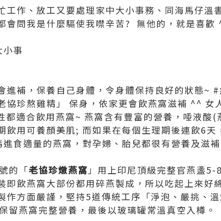
忙工作、放工又要處理家中大小事務、同海馬仔溫書
會問我是什麼驅使我噤辛苦? 無他的，就是喜歡 
大小事
會進補，保養自己身體，令身體保持良好的狀態~ #
協珍熬雞精」 保身，依家更會飲燕窩滋補 ^^ 
女性都適合飲用燕窩~ 燕窩含有豐富的營養，唾液酸(
期飲用可養顏美肌; 而如果在每個生理期後連飲6天
媽媽進食適量的燕窩，對孕婦、胎兒都很有營養及滋補
字號的「
老協珍燉燕窩
」用上印尼頂級完整官燕盞5-
裝即飲燕窩大部份都用碎燕製成，所以吃起上來好
 製作方面嚴謹，堅持5道傳統工序「淨泡、嚴挑、
，保留燕窩完整營養，最後以玻璃罐常溫真空入樽。