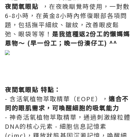
夜間氧眼貼
，在夜晚瞓覺時使用，一對敷
6-8小時，在黃金8小時內修復眼部各項問
題，包括撫平細紋、皺紋，改善眼皮鬆
弛、眼袋等等！
是我這種返
2份工的懶媽媽
恩物～ (早一份工；晚一份湊仔工) ^^
夜間氧眼貼 特點：
- 含活氧植物萃取精華（EOPE），
適合不
同的眼肌需求，可喚醒細胞的吸氧能力
- 神奇活氧植物萃取精華，通過刺激線粒體
DNA的核心元素 - 細胞信息記憶素
(cimc)，釋放狀態基因沉澱記憶，喚醒細