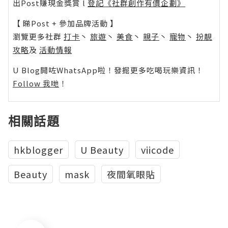
出Post賺現金獎賞 l
登記《社群創作有價企劃》
【 睇Post + 參加品牌活動 】
瀏覽更多社群
打卡
丶
旅遊
丶
美食
丶
親子
丶
寵物
丶
扮靚
攻略
及
活動情報
U Blog開咗WhatsApp啦！發掘更多吃喝玩樂資訊！
Follow 我哋
！
相關話題
hkblogger
U Beauty
viicode
Beauty
mask
夜間氧眼貼