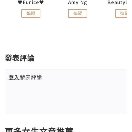
h 夏沫
♥Eunice♥
Amy Ng
追蹤
追蹤
追蹤
發表評論
登入
發表評論
更多女生文章推薦