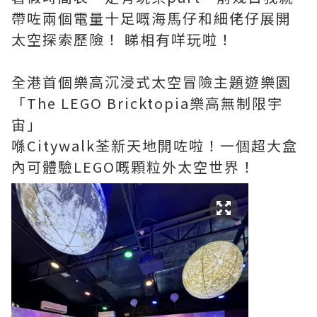
帶咗兩個電量十足嘅海馬仔和細佬仔展開
太空探索歷險！ 睇相有咩玩啦！
全港首個樂高沉浸式太空冒險主題遊樂園
「The LEGO Bricktopia樂高無制限宇
宙」
喺Citywalk荃新天地開咗啦！一個超大盒
內可體驗LEGO嘅顆粒外太空世界！