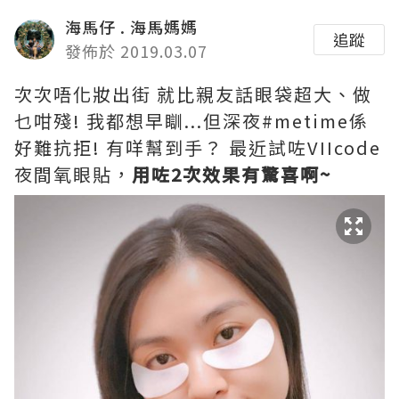
海馬仔 . 海馬媽媽
追蹤
發佈於 2019.03.07
次次唔化妝出街 就比親友話眼袋超大、做
乜咁殘! 我都想早瞓...但深夜#metime係
好難抗拒! 有咩幫到手？ 最近試咗VIIcode
夜間氧眼貼，
用咗2次效果有驚喜啊~