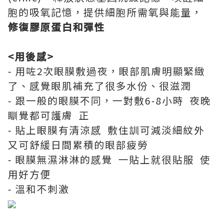
胞的吸氧記憶，提供細胞所需氧與能量，
修復膠原蛋白和彈性
<用後感>
- 用咗2次眼膜敷過夜，眼部肌膚明顯緊緻
了、感覺眼肌補充了很多水份、很滋潤
- 跟一般的眼膜不同，一對敷6-8小時 夜晚
瞓覺都可護膚 正
- 貼上眼膜有清涼感 敷住訓可減淡細紋外
又可舒緩日間累積的眼部疲勞
- 眼膜無濕淋淋的感覺 一貼上就很貼服 使
用好方便
- 溫和不刺激