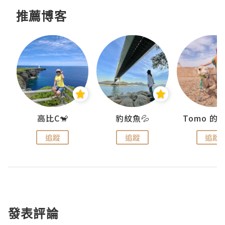
推薦博客
)
高比C🐒
豹紋魚💦
追蹤
追蹤
追蹤
發表評論