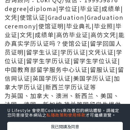
degree|diploma|学位证|毕业证|成绩单|
文凭|使馆认证|Graduation|Graduation
ceremony|使馆证明|毕业典礼|毕业照|毕
业证|文凭|成绩单|高仿毕业证|高仿文凭|能
办真实学历认证吗？使馆公证|留学回国人
员证明|留学生认证|学历认证|文凭认证|学
位认证|留学生学历认证|留学生学位认证|
中国教育部留学服务中心认证|留服认证|留
信网认证|英国学历认证|美国学历认证|加
拿大学历认证|新西兰学历认证等
为英国、加拿大、澳洲、新西兰、美国、
法国、德国、新加坡 荷兰等国留学生提供
U Lifestyle 會使用Cookies來改善您的網站體驗，請確定
以下服务：
您同意接受本網站之
私隱政策和使用條款
才可繼續瀏覽。
★真实教育部认证，教育部存档，中国教
我已閱讀及同意