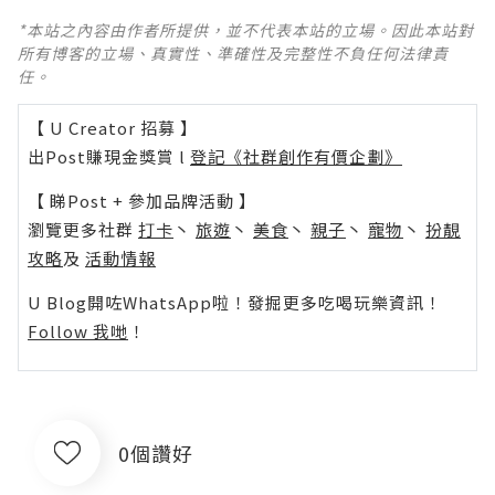
*本站之內容由作者所提供，並不代表本站的立場。因此本站對
所有博客的立場、真實性、準確性及完整性不負任何法律責
任。
【 U Creator 招募 】
出Post賺現金獎賞 l
登記《社群創作有價企劃》
【 睇Post + 參加品牌活動 】
瀏覽更多社群
打卡
丶
旅遊
丶
美食
丶
親子
丶
寵物
丶
扮靚
攻略
及
活動情報
U Blog開咗WhatsApp啦！發掘更多吃喝玩樂資訊！
Follow 我哋
！
0個讚好