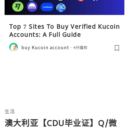
Top 7 Sites To Buy Verified Kucoin
Accounts: A Full Guide
buy Kucoin account
4分鐘前
生活
澳大利亚【CDU毕业证】Q/微