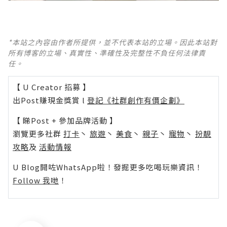
*本站之內容由作者所提供，並不代表本站的立場。因此本站對
所有博客的立場、真實性、準確性及完整性不負任何法律責
任。
【 U Creator 招募 】
出Post賺現金獎賞 l
登記《社群創作有價企劃》
【 睇Post + 參加品牌活動 】
瀏覽更多社群
打卡
丶
旅遊
丶
美食
丶
親子
丶
寵物
丶
扮靚
攻略
及
活動情報
U Blog開咗WhatsApp啦！發掘更多吃喝玩樂資訊！
Follow 我哋
！