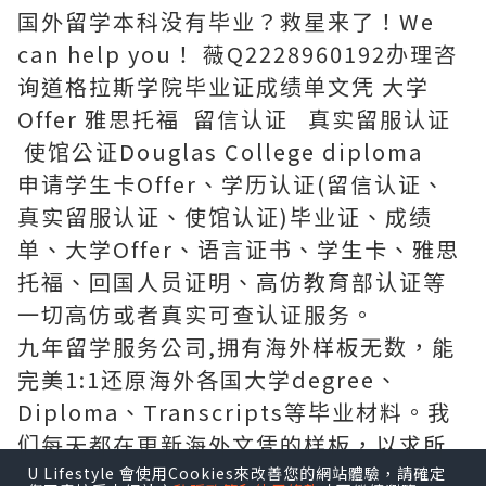
国外留学本科没有毕业？救星来了！We
can help you！ 薇Q2228960192办理咨
询道格拉斯学院毕业证成绩单文凭 大学
Offer 雅思托福 留信认证 真实留服认证
使馆公证Douglas College diploma
申请学生卡Offer、学历认证(留信认证、
真实留服认证、使馆认证)毕业证、成绩
单、大学Offer、语言证书、学生卡、雅思
托福、回国人员证明、高仿教育部认证等
一切高仿或者真实可查认证服务。
九年留学服务公司,拥有海外样板无数，能
完美1:1还原海外各国大学degree、
Diploma、Transcripts等毕业材料。我
们每天都在更新海外文凭的样板，以求所
有同学都能享受到完美的品质服务。
U Lifestyle 會使用Cookies來改善您的網站體驗，請確定