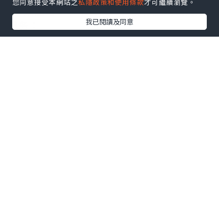
您同意接受本網站之
私隱政策和使用條款
才可繼續瀏覽。
*如果您遇到以下情况，我们都能竭诚为您
我已閱讀及同意
服务：
事业单位要求必须办理或者回国马上就要
找工作的；
因回国时间过长，不清楚流程、材料该如
何准备甚至忘记办理的；
或者面对父母的压力希望尽快拿到文凭和
在校期间，因为各种原因未能顺利拿到官
方毕业证等等问题都可以您解决。
--------我们是挂科和未毕业同学们的福
音，我们是实体公司，精益求精的工艺！--
-----
真实留信认证的作用(私企，外企，荣誉的
见证):
1：该专业认证可证明留学生真实留学身