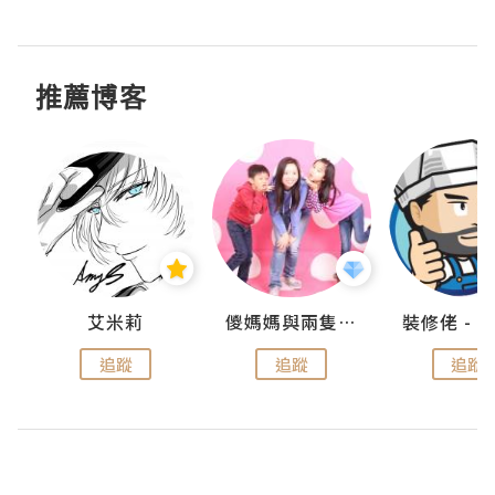
推薦博客
點滴
艾米莉
儍媽媽與兩隻小魔怪之家
追蹤
追蹤
追蹤