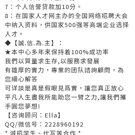
7：个人信誉贷款加10分。
8：在国家人才网主办的全国网络招聘大会
中纳入资料，供国家500强等高端企业选择
人才。
◆【誠.信.為.主】：
★本中心多年来保持着100%成功率
我們以質量求生存,以服務求發展
有雄厚的實力，專業的团队諮詢顧問，為
您細心解答
可详談是真是假眼見爲實，讓您真正放心
平凡人生盡我所能助您一臂之力,讓我們攜
手圓您夢想!
【咨询顾问：Ella】
QQ/微信号：2228960192
* 诚招学生、代写等合作 *