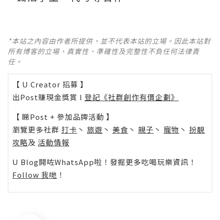
*本站之內容由作者所提供，並不代表本站的立場。因此本站對
所有博客的立場、真實性、準確性及完整性不負任何法律責
任。
【 U Creator 招募 】
出Post賺現金獎賞 l
登記《社群創作有價企劃》
【 睇Post + 參加品牌活動 】
瀏覽更多社群
打卡
丶
旅遊
丶
美食
丶
親子
丶
寵物
丶
扮靚
攻略
及
活動情報
U Blog開咗WhatsApp啦！發掘更多吃喝玩樂資訊！
Follow 我哋
！