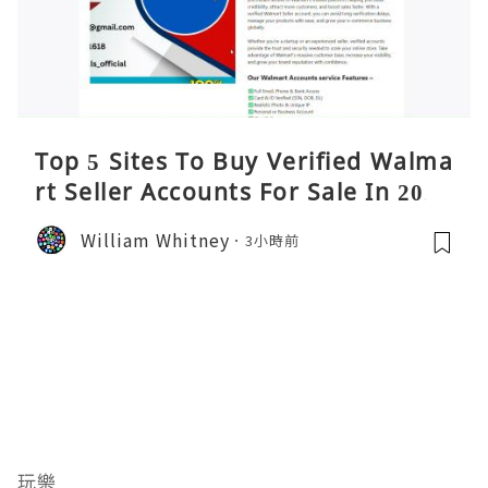
Top 5 Sites To Buy Verified Walma
rt Seller Accounts For Sale In 2026
William Whitney
3小時前
玩樂