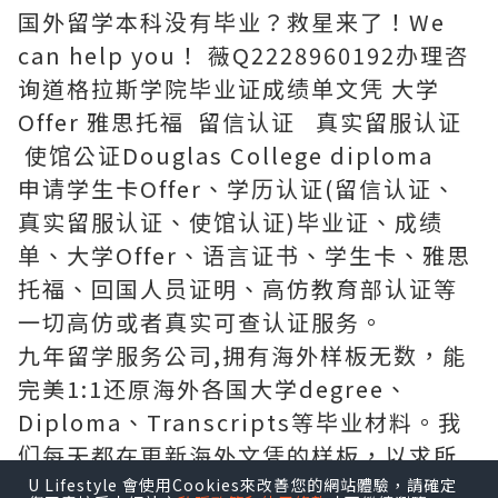
国外留学本科没有毕业？救星来了！We
can help you！ 薇Q2228960192办理咨
询道格拉斯学院毕业证成绩单文凭 大学
Offer 雅思托福 留信认证 真实留服认证
使馆公证Douglas College diploma
申请学生卡Offer、学历认证(留信认证、
真实留服认证、使馆认证)毕业证、成绩
单、大学Offer、语言证书、学生卡、雅思
托福、回国人员证明、高仿教育部认证等
一切高仿或者真实可查认证服务。
九年留学服务公司,拥有海外样板无数，能
完美1:1还原海外各国大学degree、
Diploma、Transcripts等毕业材料。我
们每天都在更新海外文凭的样板，以求所
有同学都能享受到完美的品质服务。
U Lifestyle 會使用Cookies來改善您的網站體驗，請確定