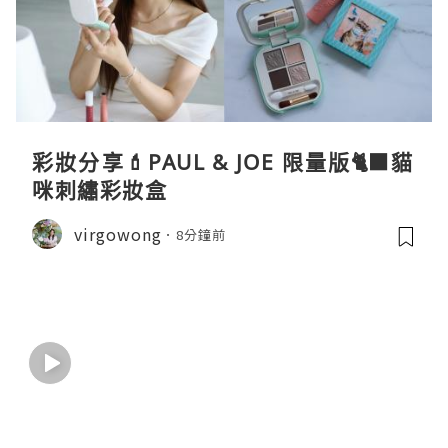
彩妝分享💄PAUL & JOE 限量版🐈‍⬛貓
咪刺繡彩妝盒
virgowong
8分鐘前