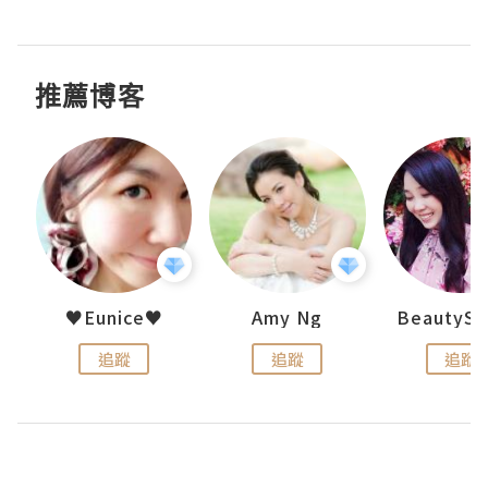
推薦博客
h 夏沫
♥Eunice♥
Amy Ng
追蹤
追蹤
追蹤