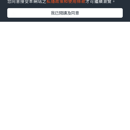
您同意接受本網站之
私隱政策和使用條款
才可繼續瀏覽。
*如果您遇到以下情况，我们都能竭诚为您
我已閱讀及同意
服务：
事业单位要求必须办理或者回国马上就要
找工作的；
因回国时间过长，不清楚流程、材料该如
何准备甚至忘记办理的；
或者面对父母的压力希望尽快拿到文凭和
在校期间，因为各种原因未能顺利拿到官
方毕业证等等问题都可以您解决。
--------我们是挂科和未毕业同学们的福
音，我们是实体公司，精益求精的工艺！--
-----
真实留信认证的作用(私企，外企，荣誉的
见证):
1：该专业认证可证明留学生真实留学身