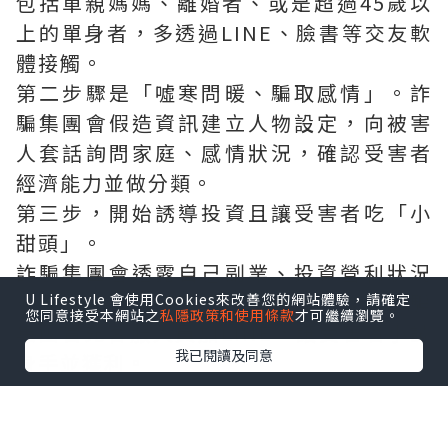
包括單親媽媽、離婚者、或是超過45歲以
上的單身者，多透過LINE、臉書等交友軟
體接觸。
第二步驟是「噓寒問暖、騙取感情」。詐
騙集團會假造資訊建立人物設定，向被害
人套話詢問家庭、感情狀況，確認受害者
經濟能力並做分類。
第三步，開始誘導投資且讓受害者吃「小
甜頭」。
詐騙集團會透露自己副業、投資營利狀況
並要求受害者下載假App網頁，或是詐騙
U Lifestyle 會使用Cookies來改善您的網站體驗，請確定
您同意接受本網站之
私隱政策和使用條款
才可繼續瀏覽。
集團冒充客服人員加LINE，讓受害者小試
我已閱讀及同意
身手並獲利。
第四步，開始騙取財產，這個階段會讓受
害者獲得利益、而詐騙集團會持續鼓吹投