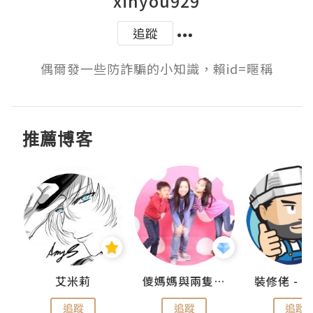
xinyou929
追蹤
偶爾發一些防詐騙的小知識，賴id=暱稱
推薦博客
點滴
艾米莉
儍媽媽與兩隻小魔怪之家
追蹤
追蹤
追蹤