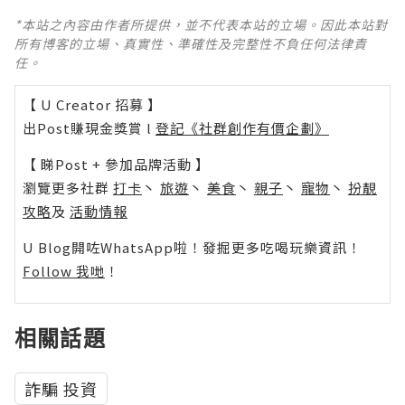
*本站之內容由作者所提供，並不代表本站的立場。因此本站對
所有博客的立場、真實性、準確性及完整性不負任何法律責
任。
【 U Creator 招募 】
出Post賺現金獎賞 l
登記《社群創作有價企劃》
【 睇Post + 參加品牌活動 】
瀏覽更多社群
打卡
丶
旅遊
丶
美食
丶
親子
丶
寵物
丶
扮靚
攻略
及
活動情報
U Blog開咗WhatsApp啦！發掘更多吃喝玩樂資訊！
Follow 我哋
！
相關話題
詐騙 投資