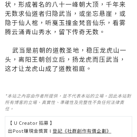
状，形成著名的八十一峰朝大顶，千年来
无数求仙道者归隐武当，或坐忘悬崖，或
隐于仙人棺，听戛玉撞金梵音仙乐，看雾
腾云涌青山秀水，留下传奇无数。
武当是前朝的道教圣地，稳压龙虎山一
头，离阳王朝创立后，扬龙虎而压武当，
这才让龙虎山成了道教祖庭。
*本站之內容由作者所提供，並不代表本站的立場。因此本站對
所有博客的立場、真實性、準確性及完整性不負任何法律責
任。
【 U Creator 招募 】
出Post賺現金獎賞 l
登記《社群創作有價企劃》