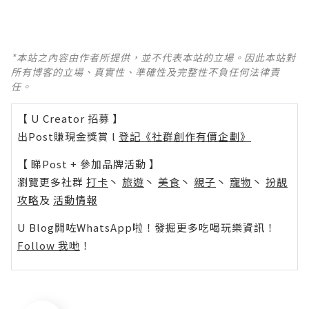
*本站之內容由作者所提供，並不代表本站的立場。因此本站對
所有博客的立場、真實性、準確性及完整性不負任何法律責
任。
【 U Creator 招募 】
出Post賺現金獎賞 l
登記《社群創作有價企劃》
【 睇Post + 參加品牌活動 】
瀏覽更多社群
打卡
丶
旅遊
丶
美食
丶
親子
丶
寵物
丶
扮靚
攻略
及
活動情報
U Blog開咗WhatsApp啦！發掘更多吃喝玩樂資訊！
Follow 我哋
！