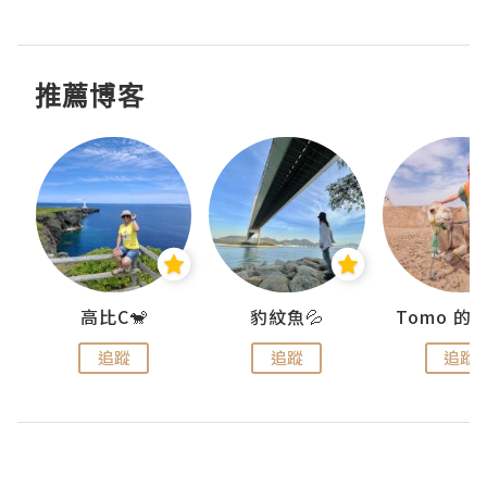
推薦博客
)
高比C🐒
豹紋魚💦
追蹤
追蹤
追蹤