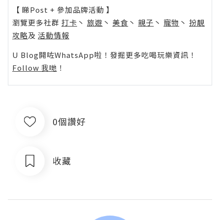
【 睇Post + 參加品牌活動 】
瀏覽更多社群
打卡
丶
旅遊
丶
美食
丶
親子
丶
寵物
丶
扮靚
攻略
及
活動情報
U Blog開咗WhatsApp啦！發掘更多吃喝玩樂資訊！
Follow 我哋
！
0個讚好
收藏