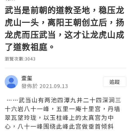
武当是前朝的道教圣地，稳压龙
虎山一头，离阳王朝创立后，扬
龙虎而压武当，这才让龙虎山成
了道教祖庭。
瀏覽次數:3043
壹玺
追蹤
發佈於 2021.09.13
……武当山有两池四潭九井二十四深涧三
十六岩八十一峰，五里一庵十里宫，丹墙
翠瓦望玲珑，以玉柱峰上的太真宫为中
心，八十一峰围绕此峰此宫做垂首倾斜