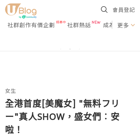
會員登記
社群創作有價企劃
社群熱話
成為U Creato
更多
女生
全港首度[美魔女] "無料フリ
ー"真人SHOW，盛女們︰安
啦！