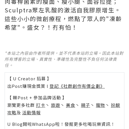
肉毒桿菌素的瘦面、瘦小腿、面容拉提；
Sculptra聚左乳酸的激活自我膠原增生。
這些小小的微創療程，燃點了眾人的"凍齡
希望"。盛女？！冇有怕！
*本站之內容由作者所提供，並不代表本站的立場。因此本站對
所有博客的立場、真實性、準確性及完整性不負任何法律責
任。
【 U Creator 招募 】
出Post賺現金獎賞 l
登記《社群創作有價企劃》
【 睇Post + 參加品牌活動 】
瀏覽更多社群
打卡
丶
旅遊
丶
美食
丶
親子
丶
寵物
丶
扮靚
攻略
及
活動情報
U Blog開咗WhatsApp啦！發掘更多吃喝玩樂資訊！