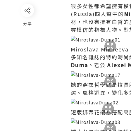
很多女性都希望擁有模
(Russia)四人幫中的
Mi
材，也沒有擁有白皙的
分享
尋模仿的指標人物。對
Miroslava Mikhee
多知名雜誌的特約時尚
Duma
。老公
Alexei 
她的穿衣哲學就是拉長
潔。風格迥異，變化多
短版綁帶花襯衫搭配高