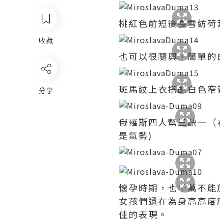
桃紅色前短後長雪紡荷
收藏
也可以很隨興，簡單的
斑馬紋上衣搭配白色窄
分享
俄羅斯四人幫三缺一（
是氣勢)
懷孕時期，也千萬不能
女孩們還在為身高高度所
佳的表現。