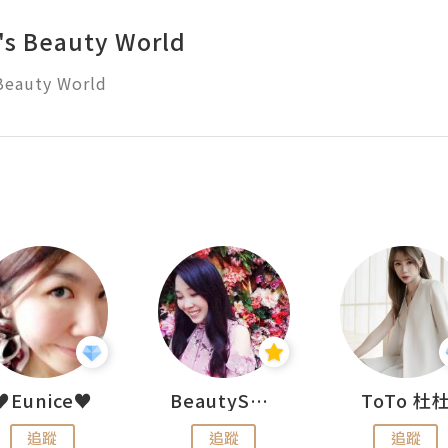
y's Beauty World
 Beauty World
♥Eunice♥
BeautySearch
ToTo 杜
追蹤
追蹤
追蹤