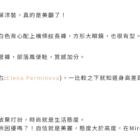
葉洋裝，真的是美翻了！
白色背心配上橫條紋長褲，方形大眼鏡，也很有型
管褲，部落風便鞋，質感加分。
右:
Elena Perminova
)，一比較之下就知道身高差
放棄打扮，時尚就是生活態度。
困擾嗎？！自信就是美麗，態度大於高度，在Mirosl