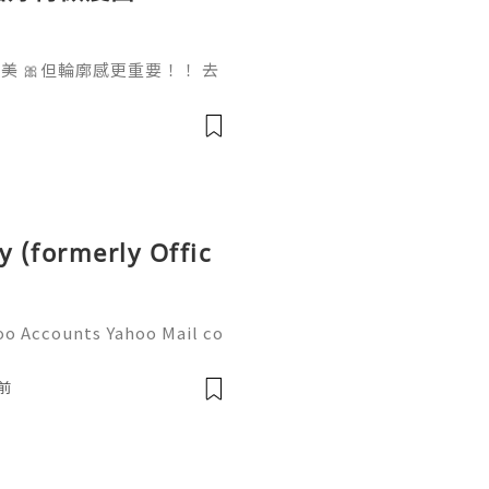
 🎀但輪廓感更重要！！ 去
做一次已經勁有效果！ Ohio
部機 ✨簡直係天衣無縫!
y (formerly Offic
oo Accounts Yahoo Mail co
people worldwide for pers
respondence, and online a
前