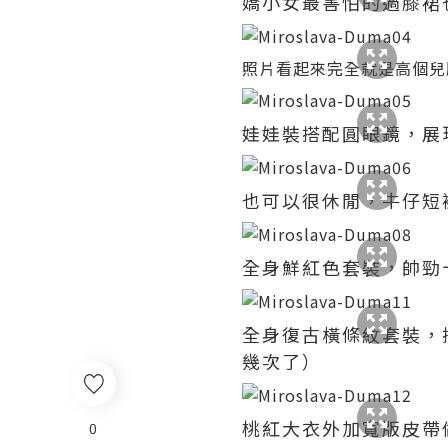
嬌小女最害怕的過膝裙
照片看起來完全就是高個兒
娃娃裝搭配圓眼鏡，展
也可以很休閒，牛仔短
全身鮮紅色套裝，帥勁
全身復古橫條紋套裝，
幾次了）
桃紅大衣外加寬版皮帶
0