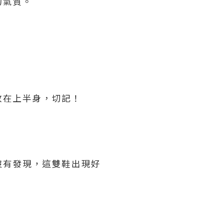
的氣質。
放在上半身，切記！
沒有發現，這雙鞋出現好
。