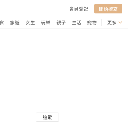
會員登記
開始撰寫
食
旅遊
女生
玩樂
親子
生活
寵物
行山
更多
打卡
追蹤