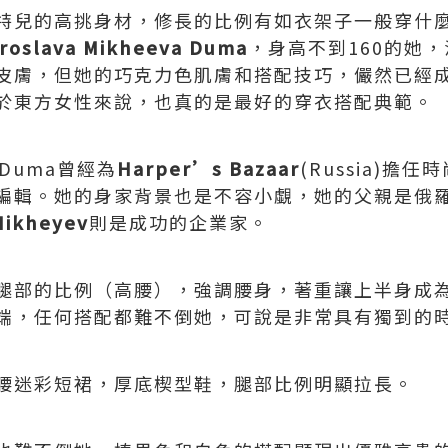
特兒的高挑身材，修長的比例有如衣架子一般穿什
roslava Mikheeva Duma
，身高不到160的她
皮膚，但她的巧克力色肌膚和搭配技巧，儼然已經
於東方女性來說，也真的是最好的穿衣搭配典範。
va Duma曾經為
Harper’s Bazaar
(Russia)擔
編輯。她的身家背景也是不容小覷，她的父親是俄
Mikheyev
則是成功的企業家。
腿部的比例（高腰），強調腰身，著重讓上半身成
端，任何搭配都難不倒她，可說是非常具有獨到的
腰迷彩短裙，厚底楔型鞋，腿部比例明顯拉長。