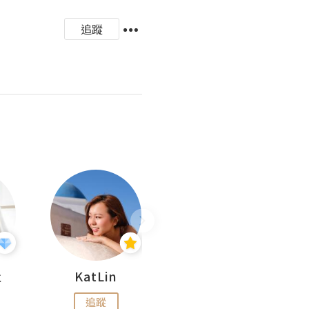
追蹤
杜
KatLin
Missmiki 米奇小姐
追蹤
追蹤