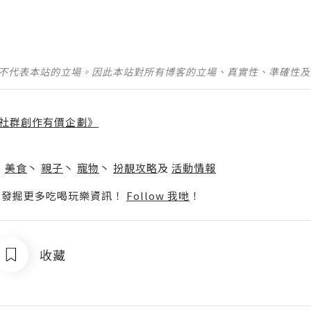
並不代表本站的立場。因此本站對所有博客的立場、真實性、準確性
社群創作有價企劃》
】
丶
美食
丶
親子
丶
寵物
丶
扮靚攻略
及
活動情報
p啦！發掘更多吃喝玩樂資訊！
Follow 我哋
！
收藏