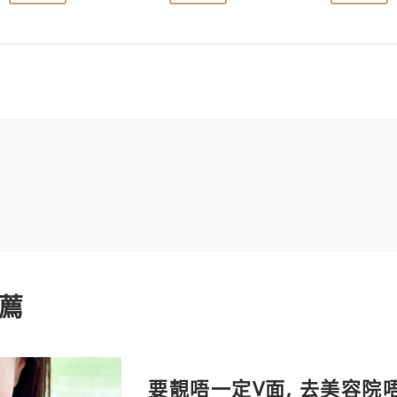
薦
要靚唔一定V面, 去美容院唔