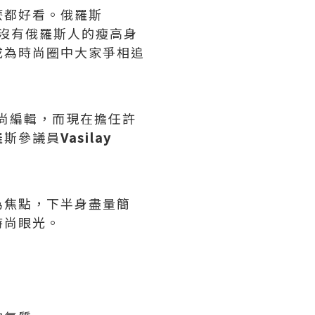
麼都好看。俄羅斯
，沒有俄羅斯人的瘦高身
成為時尚圈中大家爭相追
任時尚編輯，而現在擔任許
羅斯參議員
Vasilay
為焦點，下半身盡量簡
時尚眼光。