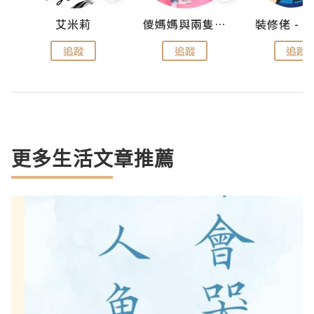
點滴
艾米莉
儍媽媽與兩隻小魔怪之家
追蹤
追蹤
追蹤
更多生活文章推薦