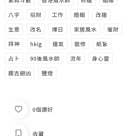
紫微斗數
香港風水師
財運
姻緣
八字
招財
工作
婚姻
改運
生意
改名
擇日
家居風水
催財
拜神
hkig
運氣
裝修
紙紮
占卜
90後風水師
流年
身心靈
趨吉避凶
鹽燈
0個讚好
收藏