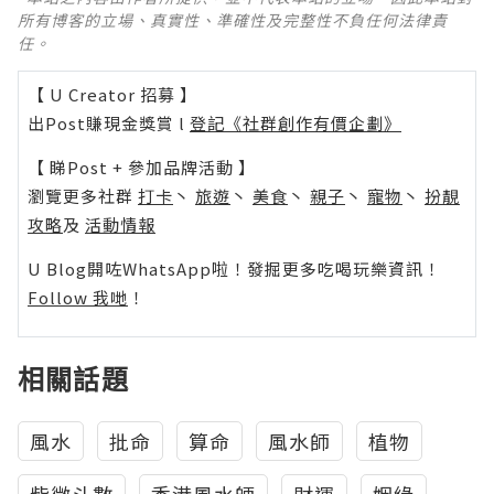
所有博客的立場、真實性、準確性及完整性不負任何法律責
任。
【 U Creator 招募 】
出Post賺現金獎賞 l
登記《社群創作有價企劃》
【 睇Post + 參加品牌活動 】
瀏覽更多社群
打卡
丶
旅遊
丶
美食
丶
親子
丶
寵物
丶
扮靚
攻略
及
活動情報
U Blog開咗WhatsApp啦！發掘更多吃喝玩樂資訊！
Follow 我哋
！
相關話題
風水
批命
算命
風水師
植物