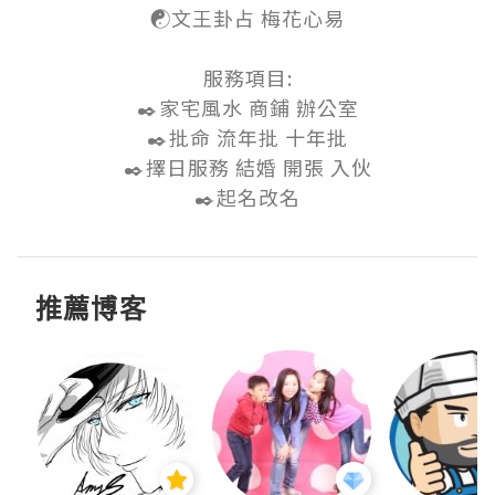
☯️文王卦占 梅花心易

服務項目:

✒️家宅風水 商鋪 辦公室

✒️批命 流年批 十年批

✒️擇日服務 結婚 開張 入伙

✒️起名改名
推薦博客