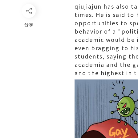
qiujiajun has also 
times. He is said t
opportunities to spe
分享
behavior of a "polit
academic would be in
even bragging to hi
students, saying th
academia and the ga
and the highest in 