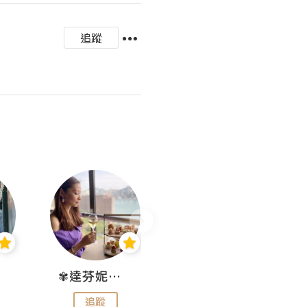
追蹤
✾達芬妮•愛孩子•愛生活✾
wendysugar享受生活gogogo
追蹤
追蹤