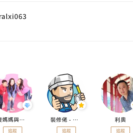
ralxi063
儍媽媽與兩隻小魔怪之家
裝修佬 - 香港一站式網上裝修平台
利奧
追蹤
追蹤
追蹤