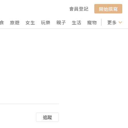
會員登記
開始撰寫
食
旅遊
女生
玩樂
親子
生活
寵物
行山
更多
打卡
追蹤