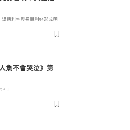
，短期利空與長期利好形成明
金價的核心因素來自美聯儲政
持有黃金的機會成本，而黃金
階段性下降，導致大量散戶資
元影響嗎？答案是毫無疑問
元影響嗎？這是必然的，首先
全世界的
《人魚不會哭泣》第
你。」