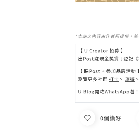
*本站之內容由作者所提供，
【 U Creator 招募 】
出Post賺現金獎賞 l
登記《
【 睇Post + 參加品牌活動 
瀏覽更多社群
打卡
丶
旅遊
U Blog開咗WhatsAp
0個讚好