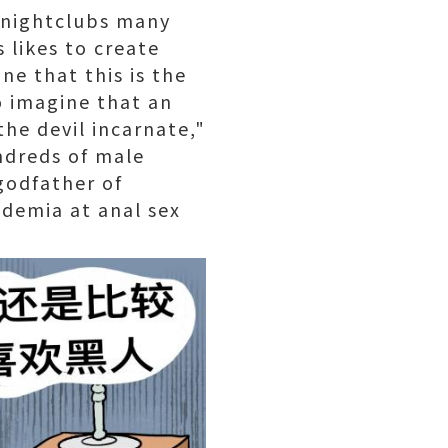
d nightclubs many
 likes to create
ne that this is the
to imagine that an
the devil incarnate,"
ndreds of male
godfather of
demia at anal sex