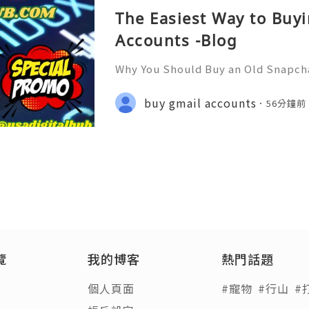
The Easiest Way to Buy
Accounts -Blog
Why You Should Buy an Old Snapch
Fast & Reliable 24/7 Customer Su
pp :+1 (506) 541-7768 💫💎💲💫🌐✨
buy gmail accounts
56分鐘前
b 💫💎💲💫🌐✨💎Discord: usadigital
覽
我的博客
熱門話題
個人頁面
#寵物
#行山
#