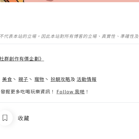
並不代表本站的立場。因此本站對所有博客的立場、真實性、準確性
社群創作有價企劃》
】
丶
美食
丶
親子
丶
寵物
丶
扮靚攻略
及
活動情報
p啦！發掘更多吃喝玩樂資訊！
Follow 我哋
！
收藏