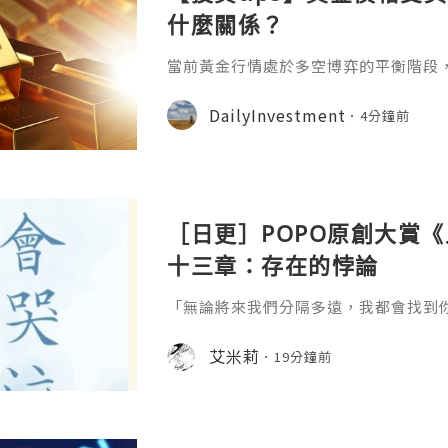
什麼關係？
當前黃金行情處於多空博弈的平衡階段
顯對沖，導致金價陷入區間整理，壓制
策預期，市場加息預期升溫，大幅抬升
DailyInvestment
4分鐘前
作為無息資產，在高利率環境下吸引力
金保持觀望、暫緩入場。黃金價格受美
的。黃金本就以美元計價黃金價格受美
美元作為全球第一大貨幣，其走勢會對
［日更］POPO原創大賞
十三章：存在的悖論
「無論將來我們分隔多遠，我都會找到
艾米莉
19分鐘前