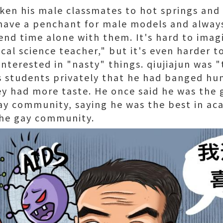
taken his male classmates to hot springs an
o have a penchant for male models and always
nd time alone with them. It's hard to imagi
ical science teacher," but it's even harder 
terested in "nasty" things. qiujiajun was "
s students privately that he had banged hu
ey had more taste. He once said he was the 
y community, saying he was the best in aca
the gay community.