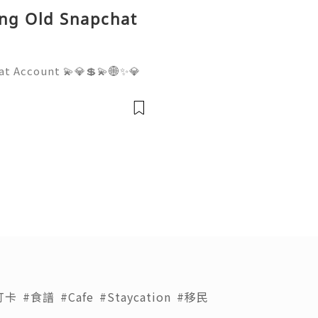
ing Old Snapchat
at Account 💫💎💲💫🌐✨💎
pport 💫💎💲💫🌐✨💎WhatsA
💎Telegram: @usadigitalhu
hub 💫💎💲💫🌐✨💎Email:us
打卡
#食譜
#Cafe
#Staycation
#移民