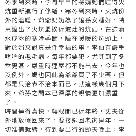
冬季到來時，李哥早早的將娟她們睡得火
炕重新進行了修繕，寒冬到來時，火炕份
外的溫暖，爺爺奶奶為了讓孫女睡好，特
意讓出了火炕最挨近爐灶的炕頭，在這滴
水成冰的寒冷季節，睡在暖暖的炕頭上，
對於娟來說真是件幸福的事。李伯有嚴重
哮喘的老毛病，每年都要犯，尤其到了冬
季更甚，嚴重時連屋都不能出去，今年也
沒例外，娟也因此為爺爺買了不少藥，但
都是只治表不治本而已。就這樣幾個月下
來，爺孫之間本已深厚的親情更加濃重
了。
時間過得真快，轉眼間已近年終，丈夫從
外地放假回來了，要接娟回老家過年，一
切准備就緒，待到要出行的頭天晚上，李