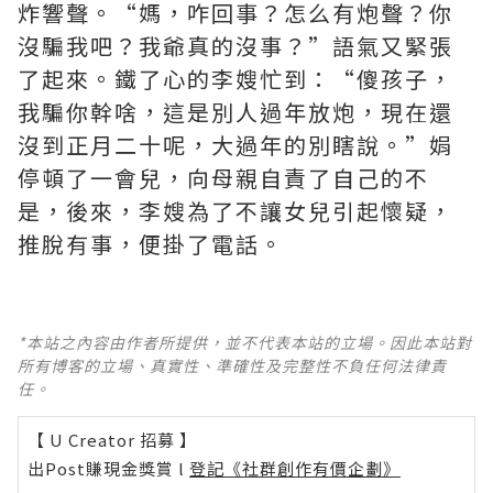
炸響聲。“媽，咋回事？怎么有炮聲？你
沒騙我吧？我爺真的沒事？”語氣又緊張
了起來。鐵了心的李嫂忙到：“傻孩子，
我騙你幹啥，這是別人過年放炮，現在還
沒到正月二十呢，大過年的別瞎說。”娟
停頓了一會兒，向母親自責了自己的不
是，後來，李嫂為了不讓女兒引起懷疑，
推脫有事，便掛了電話。
*本站之內容由作者所提供，並不代表本站的立場。因此本站對
所有博客的立場、真實性、準確性及完整性不負任何法律責
任。
【 U Creator 招募 】
出Post賺現金獎賞 l
登記《社群創作有價企劃》