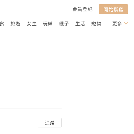
會員登記
開始撰寫
食
旅遊
女生
玩樂
親子
生活
寵物
行山
更多
打卡
追蹤