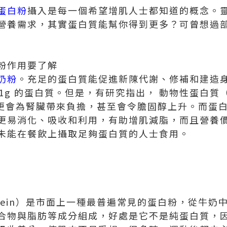
蛋白粉
攝入是每一個希望增肌人士都知道的概念。
營養需求，其實蛋白質能幫你得到更多？可曾想過
粉作用要了解
奶粉
。充足的蛋白質能促進新陳代謝、修補和建造
充1g 的蛋白質。但是，有研究指出， 動物性蛋白質（e
類）更會為腎臟帶來負擔，甚至會令膽固醇上升。而蛋
更易消化、吸收和利用，有助增肌減脂，而且營養
未能在餐飲上攝取足夠蛋白質的人士食用。
rotein）是市面上一種最普遍常見的蛋白粉，從牛
合物與脂肪等成分組成，好處是它不是純蛋白質，