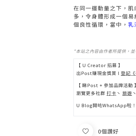
在同一運動量之下，肌
多，令身體形成一個易
個良性循環，當中，
乳
*本站之內容由作者所提供，
【 U Creator 招募 】
出Post賺現金獎賞 l
登記《
【 睇Post + 參加品牌活動 
瀏覽更多社群
打卡
丶
旅遊
U Blog開咗WhatsAp
0個讚好