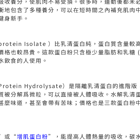
吸收養分，使肌肉不易受損。很多時，運動後都未
衡地包含了多種養分，可以在短時間之內補充肌肉
健身新手。
rotein Isolate ）比乳清蛋白純，蛋白質含量較
格也較昂貴。這款蛋白粉只含極少量脂肪和乳糖 (0.
水飲食的人使用。
Protein Hydrolysate）是隔離乳清蛋白的
質被分解爲微粒，可以直接被人體吸收。水解乳清
甚麼味道，甚至會帶有苦味；價格也是三款蛋白粉中
”或“
增肌蛋白粉
”，能提高人體熱量的吸收，碳