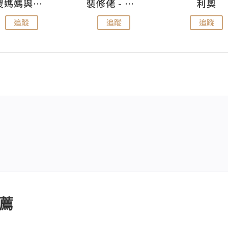
儍媽媽與兩隻小魔怪之家
裝修佬 - 香港一站式網上裝修平台
利奧
追蹤
追蹤
追蹤
薦