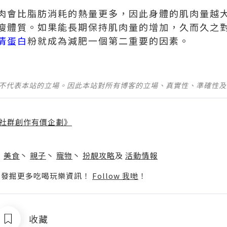
肉會比脂肪消耗的熱量更多，因此身體的肌肉量越
瘦體質。如果能長期保持肌肉量的增加，久而久之
清蛋白
粉就成為減肥一個第二重要的因素。
並不代表本站的立場。因此本站對所有博客的立場、真實性、準確性
社群創作有價企劃》
】
丶
美食
丶
親子
丶
寵物
丶
扮靚攻略
及
活動情報
p啦！發掘更多吃喝玩樂資訊！
Follow 我哋
！
收藏