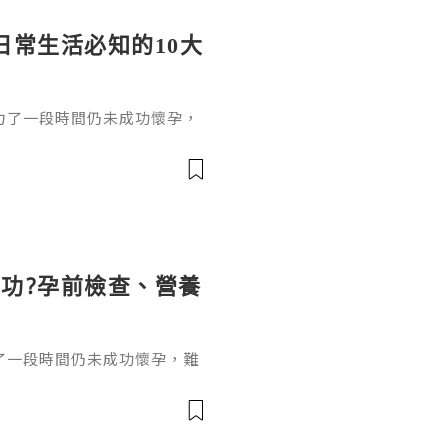
日常生活必知的10大
力了一段時間仍未成功懷孕，
並不代表沒有懷孕機會，了解
適當的醫療評估，有助提高受
功?孕前檢查、營養
了一段時間仍未成功懷孕，難
5歲，在沒有避孕的情況下規
上女性備孕超過6個月仍未成