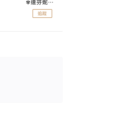
✾達芬妮•愛孩子•愛生活✾
wendysugar享受生活gogogo
追蹤
追蹤