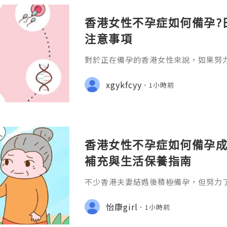
香港女性不孕症如何備孕?
注意事項
對於正在備孕的香港女性來說，如果努
往往會感到焦慮和壓力。不過，不孕症
自身身體狀況、改善生活習慣，並配合
xgykfcyy
1小時前
孕成功率。
香港女性不孕症如何備孕成
補充與生活保養指南
不少香港夫妻結婚後積極備孕，但努力
免感到焦慮。一般而言，如果女性未滿3
律性生活超過一年仍未懷孕;或35歲以
怡康girl
1小時前
功，就建議盡快接受不孕症評估。