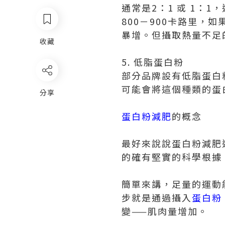
通常是2：1 或 1：
800－900卡路里
暴增。但攝取熱量不足
收藏
5. 低脂蛋白粉
部分品牌設有低脂蛋白
可能會將這個種類的蛋
分享
蛋白粉減肥
的概念
最好來說說蛋白粉減肥
的確有堅實的科學根據
簡單來講，足量的運動
步就是通過攝入
蛋白粉
變——肌肉量增加。