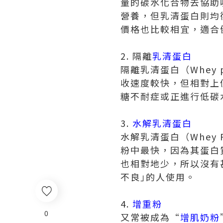
量的碳水化合物去協助
營養，但乳清蛋白則均
價格也比較相宜，適合
2. 隔離
乳清蛋白
隔離乳清蛋白（Whey p
收速度較快，但相對上價
糖不耐症或正進行低碳
3.
水解乳清蛋白
水解乳清蛋白（Whey 
粉中最快，因為其蛋白
也相對地少，所以沒有
不良｣的人使用。
4.
增重粉
0
又常被成為“
增肌奶粉