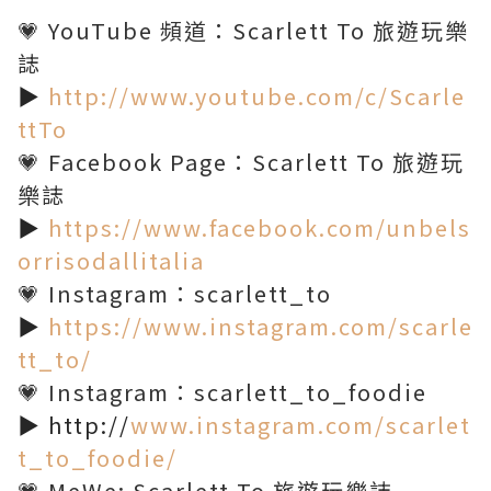
💗 YouTube 頻道：Scarlett To 旅遊玩樂
誌
▶️
http://www.youtube.com/c/Scarle
ttTo
💗 Facebook Page：Scarlett To 旅遊玩
樂誌
▶️
https://www.facebook.com/unbels
orrisodallitalia
💗 Instagram：scarlett_to
▶️
https://www.instagram.com/scarle
tt_to/
💗 Instagram：scarlett_to_foodie
▶️ http://
www.instagram.com/scarlet
t_to_foodie/
💗 MeWe: Scarlett To 旅遊玩樂誌