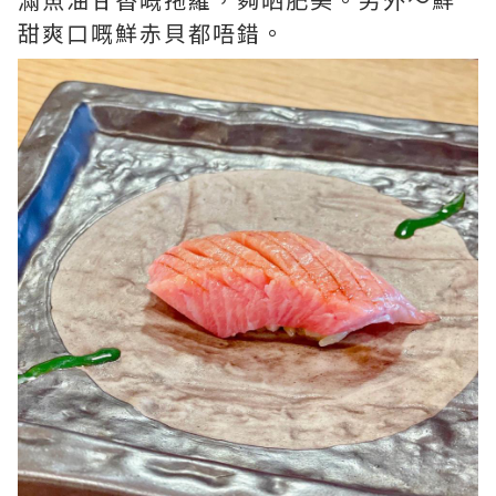
甜爽口嘅鮮赤貝都唔錯。