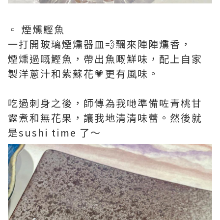
▫️ 煙燻鰹魚
一打開玻璃煙燻器皿💨飄來陣陣燻香，
煙燻過嘅鰹魚，帶出魚嘅鮮味，配上自家
製洋蔥汁和紫蘇花💗更有風味。
吃過刺身之後，師傅為我哋準備咗青桃甘
露煮和無花果，讓我地清清味蕾。然後就
是sushi time 了～