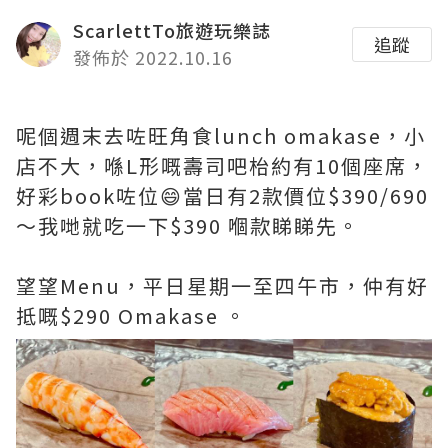
ScarlettTo旅遊玩樂誌
追蹤
發佈於 2022.10.16
呢個週末去咗旺角食lunch omakase，小
店不大，喺L形嘅壽司吧枱約有10個座席，
好彩book咗位😄當日有2款價位$390/690
～我哋就吃一下$390 嗰款睇睇先。
望望Menu，平日星期一至四午市，仲有好
抵嘅$290 Omakase 。