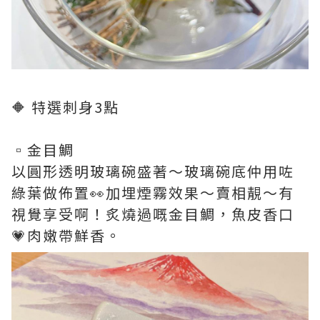
🔶 特選刺身3點
▫️金目鯛
以圓形透明玻璃碗盛著～玻璃碗底仲用咗
綠葉做佈置👀加埋煙霧效果～賣相靚～有
視覺享受啊！炙燒過嘅金目鯛，魚皮香口
💗肉嫩帶鮮香。