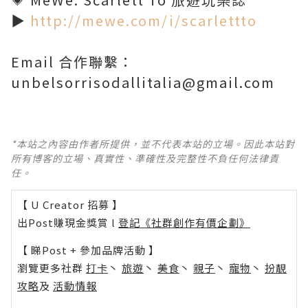
▶️
http://mewe.com/i/scarlettto
Email 合作聯繫：
unbelsorrisodallitalia@gmail.com
*本站之內容由作者所提供，並不代表本站的立場。因此本站對
所有博客的立場、真實性、準確性及完整性不負任何法律責
任。
【 U Creator 招募 】
出Post賺現金獎賞 l
登記《社群創作有價企劃》
【 睇Post + 參加品牌活動 】
瀏覽更多社群
打卡
丶
旅遊
丶
美食
丶
親子
丶
寵物
丶
扮靚
攻略
及
活動情報