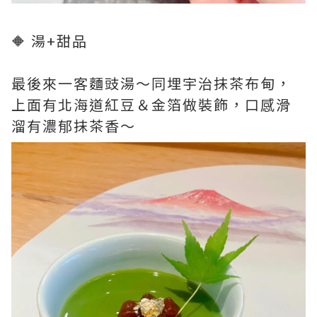
🔶 湯+甜品
最後來一客麵豉湯～同埋宇治抹茶布甸，
上面有北海道紅豆＆金箔做裝飾，口感滑
溜有濃郁抹茶香～