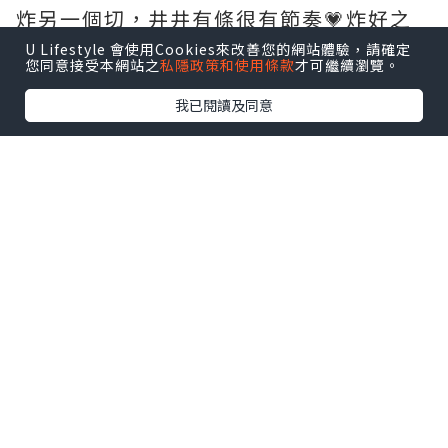
炸另一個切，井井有條很有節奏💗炸好之
後用長筷子夾着先大動作優雅地Fing幾
U Lifestyle 會使用Cookies來改善您的網站體驗，請確定
您同意接受本網站之
私隱政策和使用條款
才可繼續瀏覽。
下，然後親手遞上客人面前。
我已閱讀及同意