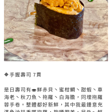
🔶手握壽司 7貫
是日壽司有🍣鮮赤貝丶蜜柑鯛丶甜蝦丶車
海老丶秋刀魚丶拖羅丶白海膽，同埋拖羅
蓉手卷。整體都好新鮮，其中我最鍾意充
滿魚油甘香嘅拖羅，夠晒肥美。另外～鮮