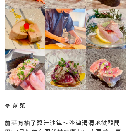
🔶 前菜
前菜有柚子醬汁沙律～沙律清清地微酸開