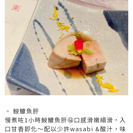
▫️ 鮟鱇魚肝
慢煮咗1小時鮟鱇魚肝🤤口感滑嫩細滑，入
口甘香即化～配以少許wasabi &酸汁，味