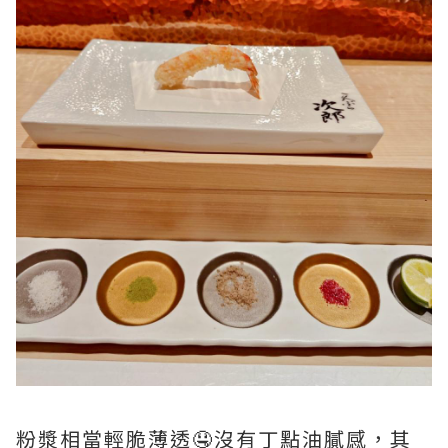
粉漿相當輕脆薄透🤤沒有丁點油膩感，其