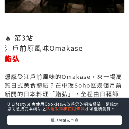
🔥 第3站
江戶前原風味Omakase
鮨弘
想感受江戶前風味的Omakase，來一場高
質日式美食體驗？在中環Soho區幾個月前
新開的日本料理「鮨弘」，全程由日藉師
傅主理。提供當造料理，重視魚生本身的
U Lifestyle 會使用Cookies來改善您的網站體驗，請確定
您同意接受本網站之
私隱政策和使用條款
才可繼續瀏覽。
鮮～令人細味鮮甜原味，實而不華不花
巧。
我已閱讀及同意