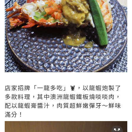
店家招牌「一龍多吃」🦞，以龍蝦炮製了
多款料理，其中澳洲龍蝦鐵板燒啖啖肉，
配以龍蝦膏醬汁，肉質超鮮嫩彈牙～鮮味
滿分！