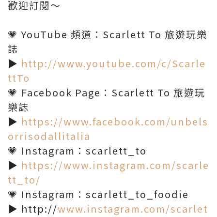
歡迎訂閱～
💗 YouTube 頻道：Scarlett To 旅遊玩樂
誌
▶️
http://www.youtube.com/c/Scarle
ttTo
💗 Facebook Page：Scarlett To 旅遊玩
樂誌
▶️
https://www.facebook.com/unbels
orrisodallitalia
💗 Instagram：scarlett_to
▶️
https://www.instagram.com/scarle
tt_to/
💗 Instagram：scarlett_to_foodie
▶️ http://
www.instagram.com/scarlet