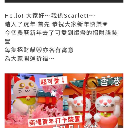
Hello! 大家好～我係Scarlett～
踏入了虎年 首先 恭祝大家新年快樂💗
今個農曆新年去了可愛到爆燈的招財貓裝
置
每隻招財貓😻亦各有寓意
為大家開運祈福～