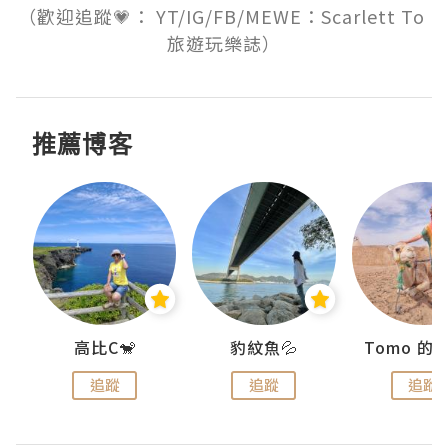
（歡迎追蹤💗： YT/IG/FB/MEWE：Scarlett To 
旅遊玩樂誌）
推薦博客
)
高比C🐒
豹紋魚💦
追蹤
追蹤
追蹤