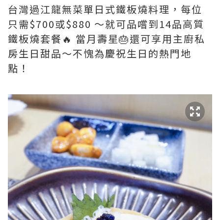
台灣過江龍無菜單日式鐵板燒料理，每位
只需$700或$880 ～就可品嚐到14品高質
鐵板燒套餐🔥 當月壽星🎂還可享用主廚私
房生日甜品～不愧為慶祝生日的熱門地
點！