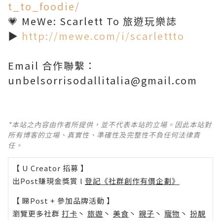
t_to_foodie/
💗 MeWe: Scarlett To 旅遊玩樂誌
▶️
http://mewe.com/i/scarlettto
Email 合作聯繫：
unbelsorrisodallitalia@gmail.com
*本站之內容由作者所提供，並不代表本站的立場。因此本站對
所有博客的立場、真實性、準確性及完整性不負任何法律責
任。
【 U Creator 招募 】
出Post賺現金獎賞 l
登記《社群創作有價企劃》
【 睇Post + 參加品牌活動 】
瀏覽更多社群
打卡
丶
旅遊
丶
美食
丶
親子
丶
寵物
丶
扮靚