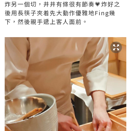
炸另一個切，井井有條很有節奏💗炸好之
後用長筷子夾着先大動作優雅地Fing幾
下，然後親手遞上客人面前。