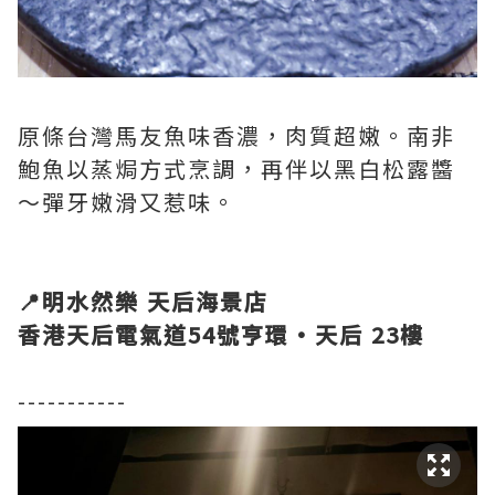
原條台灣馬友魚味香濃，肉質超嫩。南非
鮑魚以蒸焗方式烹調，再伴以黑白松露醬
～彈牙嫩滑又惹味。
📍明水然樂 天后海景店
香港天后電氣道54號亨環·天后 23樓
-----------