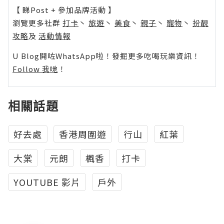
【 睇Post + 參加品牌活動 】
瀏覽更多社群
打卡
丶
旅遊
丶
美食
丶
親子
丶
寵物
丶
扮靚
攻略
及
活動情報
U Blog開咗WhatsApp啦！發掘更多吃喝玩樂資訊！
Follow 我哋
！
相關話題
好去處
香港周圍遊
行山
紅葉
大棠
元朗
楓香
打卡
YOUTUBE 影片
戶外