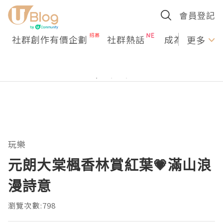
會員登記
社群創作有價企劃
社群熱話
成為U Creato
更多
玩樂
元朗大棠楓香林賞紅葉💗滿山浪
漫詩意
瀏覽次數:798