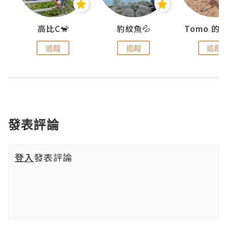
)
高比C🐒
豹紋魚💦
追蹤
追蹤
追蹤
發表評論
登入
發表評論