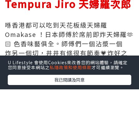
Tempura Jiro 天婦羅次郎
喺香港都可以吃到天花板級天婦羅
Omakase ！日本師傅於席前即炸天婦羅🫶
🏻 色香味藝俱全。師傅們一個沾漿一個
炸另一個切，井井有條很有節奏💗炸好之
後用長筷子夾着先大動作優雅地Fing幾
U Lifestyle 會使用Cookies來改善您的網站體驗，請確定
您同意接受本網站之
私隱政策和使用條款
才可繼續瀏覽。
下，然後親手遞上客人面前。
我已閱讀及同意