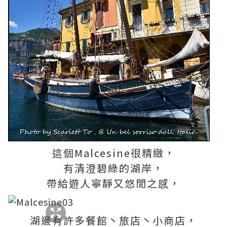
這個Malcesine很精緻，
有清澄碧綠的湖岸，
帶給遊人寧靜又悠閒之感，
湖邊有許多餐館丶旅店丶小商店，