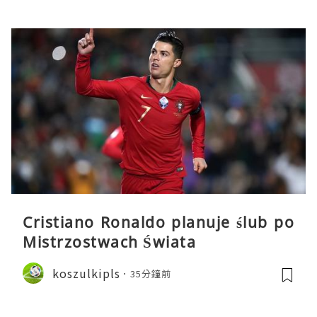
Cristiano Ronaldo planuje ślub po
Mistrzostwach Świata
koszulkipls
35分鐘前