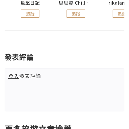
urnal
魚堅日記
思思賢 ChillMyBabe
rikala
追蹤
追蹤
追蹤
發表評論
登入
發表評論