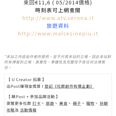
來回€11,6 ( 05/2014價格)
時刻表可上網查閲
http://www.atv.verona.it
旅遊資料
http://www.malcesinepiu.it
*本站之內容由作者所提供，並不代表本站的立場。因此本站對
所有博客的立場、真實性、準確性及完整性不負任何法律責
任。
【 U Creator 招募 】
出Post賺現金獎賞 l
登記《社群創作有價企劃》
【 睇Post + 參加品牌活動 】
瀏覽更多社群
打卡
丶
旅遊
丶
美食
丶
親子
丶
寵物
丶
扮靚
攻略
及
活動情報