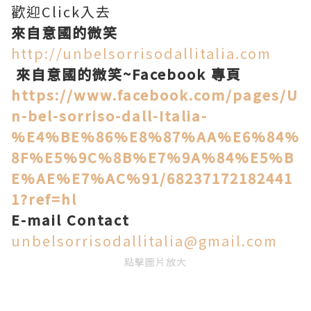
歡迎Click入去
來自意國的微笑
http://unbelsorrisodallitalia.com
來自意國的微笑~Facebook 專頁
https://www.facebook.com/pages/U
n-bel-sorriso-dall-Italia-
%E4%BE%86%E8%87%AA%E6%84%
8F%E5%9C%8B%E7%9A%84%E5%B
E%AE%E7%AC%91/68237172182441
1?ref=hl
E-mail Contact
unbelsorrisodallitalia@gmail.com
點擊圖片放大