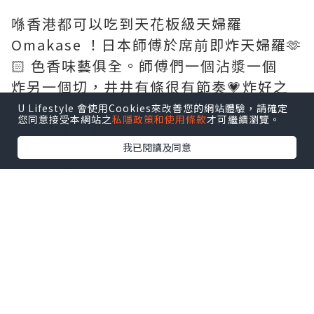
喺香港都可以吃到天花板級天婦羅
Omakase ！日本師傅於席前即炸天婦羅🫶
🏻 色香味藝俱全。師傅們一個沾漿一個
炸另一個切，井井有條很有節奏💗炸好之
後用長筷子夾着先大動作優雅地Fing幾
U Lifestyle 會使用Cookies來改善您的網站體驗，請確定
您同意接受本網站之
私隱政策和使用條款
才可繼續瀏覽。
下，然後親手遞上客人面前。
我已閱讀及同意