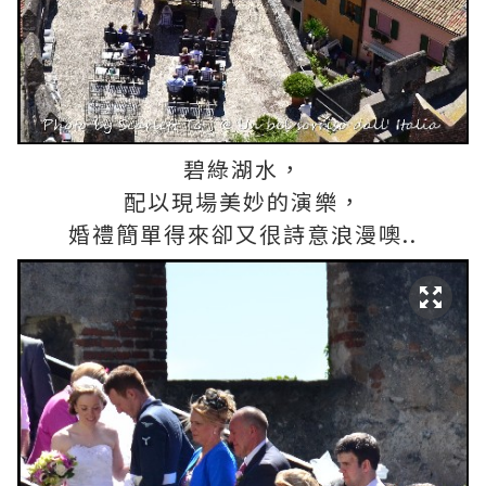
碧綠湖水，
配以現場美妙的演樂，
婚禮簡單得來卻又很詩意浪漫噢..