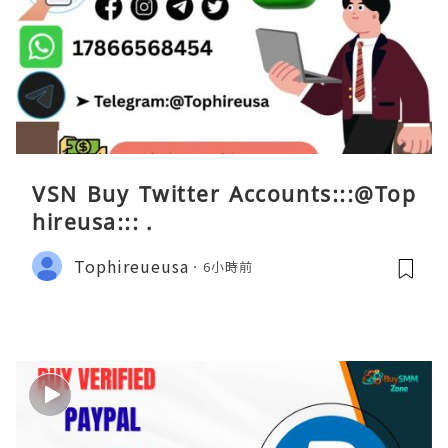
VSN Buy Twitter Accounts:::@Top
hireusa::: .
Tophireueusa
6小時前