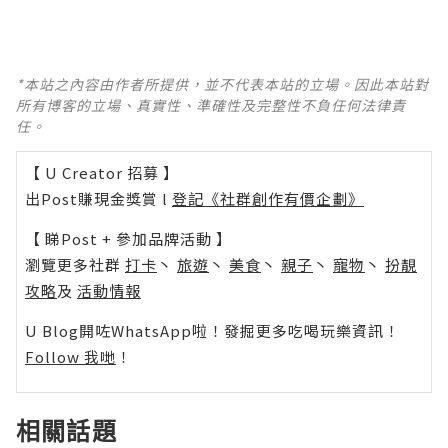
*本站之內容由作者所提供，並不代表本站的立場。因此本站對
所有博客的立場、真實性、準確性及完整性不負任何法律責
任。
【 U Creator 招募 】
出Post賺現金獎賞 l
登記《社群創作有價企劃》
【 睇Post + 參加品牌活動 】
瀏覽更多社群
打卡
丶
旅遊
丶
美食
丶
親子
丶
寵物
丶
扮靚
攻略
及
活動情報
U Blog開咗WhatsApp啦！發掘更多吃喝玩樂資訊！
Follow 我哋
！
相關話題