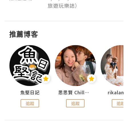
旅遊玩樂誌）
推薦博客
urnal
魚堅日記
思思賢 ChillMyBabe
rikala
追蹤
追蹤
追蹤