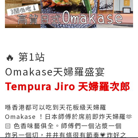
🔥 第1站
Omakase天婦羅盛宴
Tempura Jiro 天婦羅次郎
喺香港都可以吃到天花板級天婦羅
Omakase ！日本師傅於席前即炸天婦羅🫶
🏻 色香味藝俱全。師傅們一個沾漿一個
炸另一個切，井井有條很有節奏💗炸好之