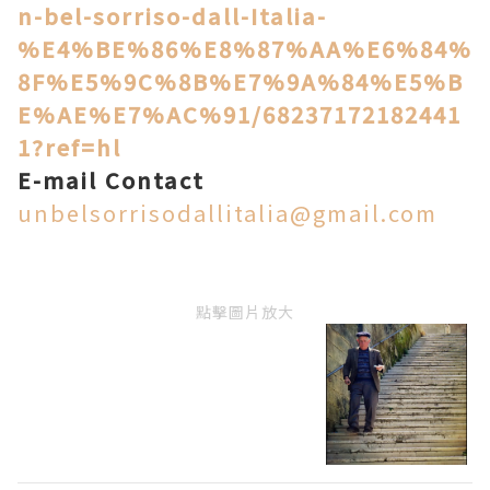
n-bel-sorriso-dall-Italia-
%E4%BE%86%E8%87%AA%E6%84%
8F%E5%9C%8B%E7%9A%84%E5%B
E%AE%E7%AC%91/682
37172182441
1?ref=hl
E-mail Contact
unbelsorrisodallitalia@gmail.com
點擊圖片放大