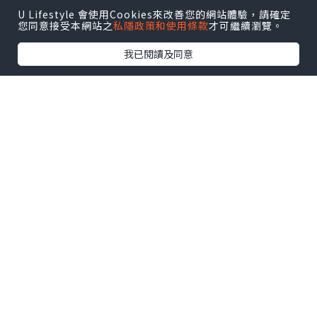
後用長筷子夾着先大動作優雅地Fing幾
U Lifestyle 會使用Cookies來改善您的網站體驗，請確定
您同意接受本網站之
私隱政策和使用條款
才可繼續瀏覽。
下，然後親手遞上客人面前。
我已閱讀及同意