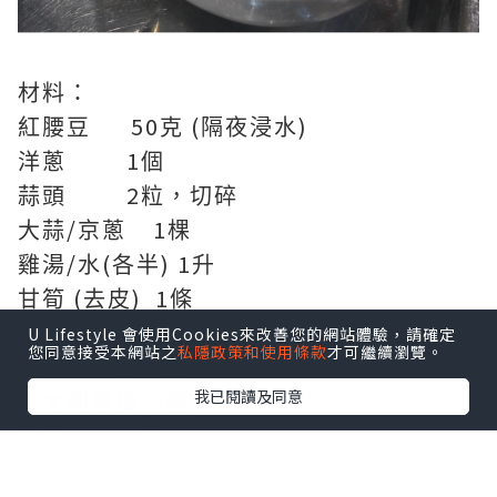
材料：
50
(
)
紅腰豆
克
隔夜浸水
1
洋蔥
個
2
蒜頭
粒，切碎
/
1
大蒜
京蔥
棵
/
(
) 1
雞湯
水
各半
升
(
) 1
甘筍
去皮
條
4
通粉
湯匙
U Lifestyle 會使用Cookies來改善您的網站體驗，請確定
您同意接受本網站之
私隱政策和使用條款
才可繼續瀏覽。
1/4
椰菜
個
我已閱讀及同意
1
意大利青瓜
條
3
蕃茄
個
2
茄膏
湯匙