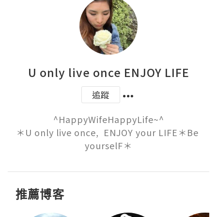
U only live once ENJOY LIFE
追蹤
^HappyWifeHappyLife~^

＊U only live once,  ENJOY your LIFE＊Be 
yourselF＊
推薦博客