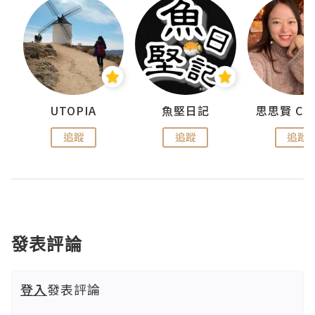
urnal
UTOPIA
魚堅日記
追蹤
追蹤
追蹤
發表評論
登入
發表評論