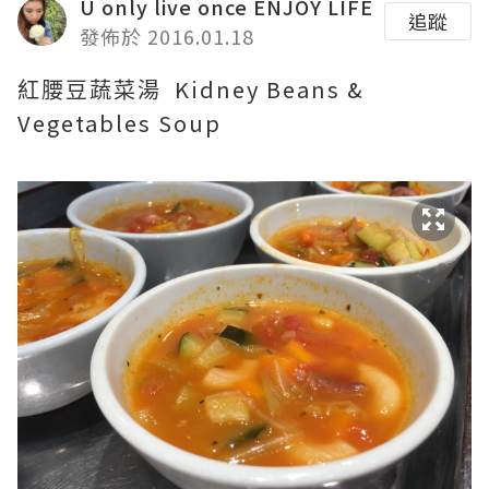
U only live once ENJOY LIFE
追蹤
發佈於 2016.01.18
Kidney Beans &
紅腰豆蔬菜湯
Vegetables Soup