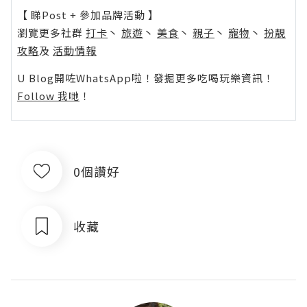
【 睇Post + 參加品牌活動 】
瀏覽更多社群
打卡
丶
旅遊
丶
美食
丶
親子
丶
寵物
丶
扮靚
攻略
及
活動情報
U Blog開咗WhatsApp啦！發掘更多吃喝玩樂資訊！
Follow 我哋
！
0個讚好
收藏