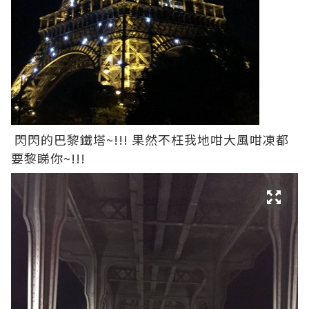
閃閃的巴黎鐵塔~!!! 果然不枉我地咁大風咁凍都
要黎睇你~!!!