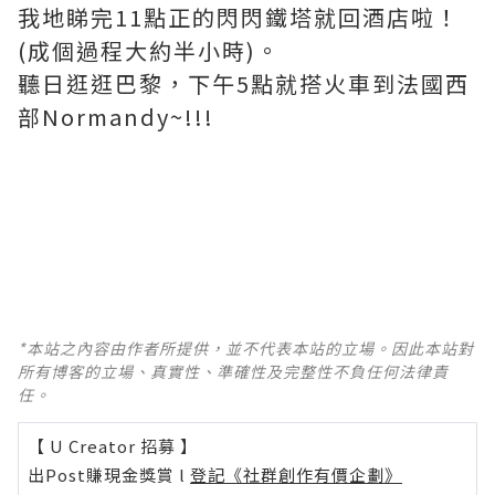
我地睇完11點正的閃閃鐵塔就回酒店啦！
(成個過程大約半小時)。
聽日逛逛巴黎，下午5點就搭火車到法國西
部Normandy~!!!
*本站之內容由作者所提供，並不代表本站的立場。因此本站對
所有博客的立場、真實性、準確性及完整性不負任何法律責
任。
【 U Creator 招募 】
出Post賺現金獎賞 l
登記《社群創作有價企劃》