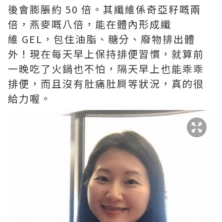
後會膨脹約 50 倍。其纖維係奇亞籽嘅兩
倍，燕麥嘅八倍，能在體內形成纖
維 GEL，包住油脂、糖分、廢物排出體
外！現在每天早上保持排便習慣，就算前
一晚吃了火鍋也不怕，隔天早上也能乖乖
排便，而且沒有肚痛肚屙等狀況，真的很
給力喔。