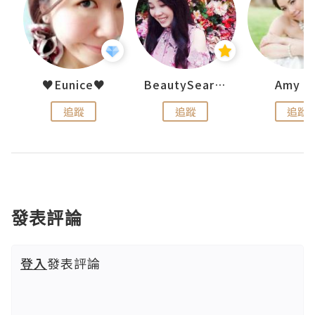
h 夏沫
♥Eunice♥
BeautySearch
Amy N
追蹤
追蹤
追蹤
發表評論
登入
發表評論