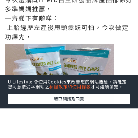
多準媽媽推薦，
一齊睇下有啲咩︰
上胎經歷左產後甩頭髮既可怕，今次做定
功課先，
U Lifestyle 會使用Cookies來改善您的網站體驗，請確定
您同意接受本網站之
私隱政策和使用條款
才可繼續瀏覽。
我已閱讀及同意
呢支Mild By Nature防脫髮洗頭水-柑橘