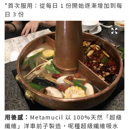
*首次服用：從每日 1 份開始逐漸增加到每
日 3 份
用後感：
Metamucil 以 100%天然「超級
纖維」洋車前子製造，呢種超級纖維吸水