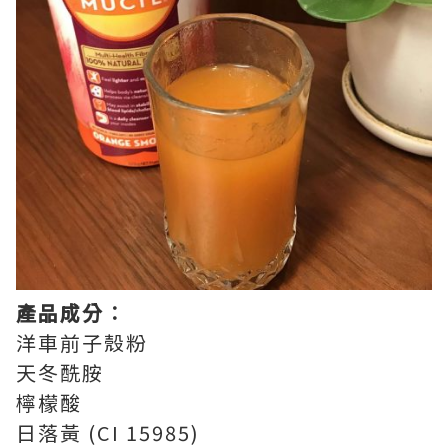
產品成分︰
洋車前子殼粉
天冬酰胺
檸檬酸
日落黃 (CI 15985)