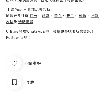
【 睇Post + 參加品牌活動 】
瀏覽更多社群
打卡
丶
旅遊
丶
美食
丶
親子
丶
寵物
丶
扮靚
攻略
及
活動情報
U Blog開咗WhatsApp啦！發掘更多吃喝玩樂資訊！
Follow 我哋
！
0個讚好
收藏