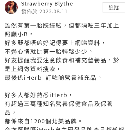
Strawberry Blythe
追蹤
發佈於 2022.08.11
雖然有第一胎既經驗，但都隔咗三年加上
照顧小B，
好多野都唔係好記得要上網睇資料，
不過心情就比第一胎輕鬆少少。
好友提醒我要注意飲食和補充營養品，於
是上網做資料搜索，
最後係iHerb 訂咗啲營養補充品。
好多人都好熟悉iHerb，
有超過三萬種知名營養保健食品及保養
品，
都係來自1200個北美品牌。
今次選購既iHerb自主研發品牌產品都係好