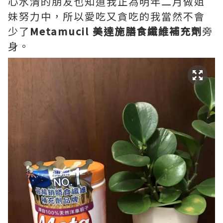
心水清的朋友也知道我正為明年二月做姐
妹努力中，所以愛吃又貪吃的我當然不會
少了
Metamucil
美達施膳食纖維補充劑
旁
身。