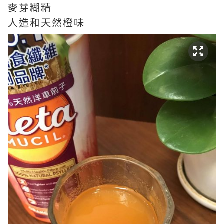
麥芽糊精
人造和天然橙味