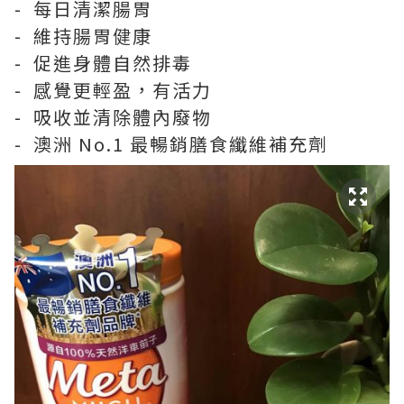
- 每日清潔腸胃
- 維持腸胃健康
- 促進身體自然排毒
- 感覺更輕盈，有活力
- 吸收並清除體內廢物
- 澳洲 No.1 最暢銷膳食纖維補充劑