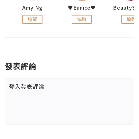
h 夏沫
Amy Ng
♥Eunice♥
追蹤
追蹤
追蹤
發表評論
登入
發表評論