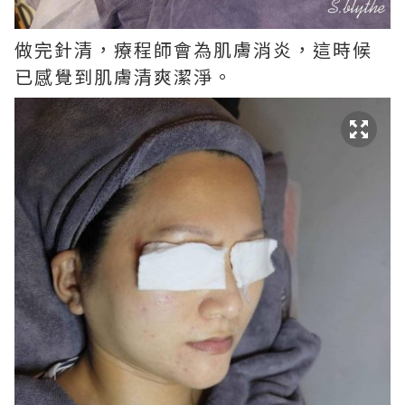
做完針清，療程師會為肌膚消炎，這時候
已感覺到肌膚清爽潔淨。