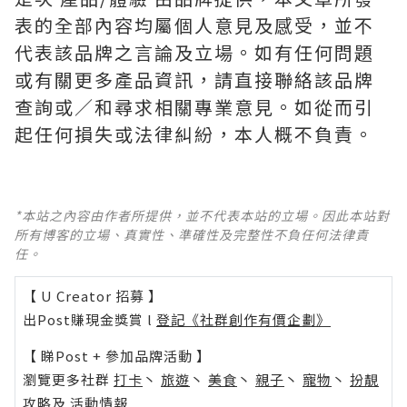
表的全部內容均屬個人意見及感受，並不
代表該品牌之言論及立場。如有任何問題
或有關更多產品資訊，請直接聯絡該品牌
查詢或∕和尋求相關專業意見。如從而引
起任何損失或法律糾紛，本人概不負責。
*本站之內容由作者所提供，並不代表本站的立場。因此本站對
所有博客的立場、真實性、準確性及完整性不負任何法律責
任。
【 U Creator 招募 】
出Post賺現金獎賞 l
登記《社群創作有價企劃》
【 睇Post + 參加品牌活動 】
瀏覽更多社群
打卡
丶
旅遊
丶
美食
丶
親子
丶
寵物
丶
扮靚
攻略
及
活動情報