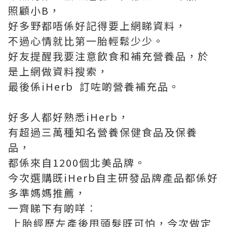
照顧小B，
好多野都唔係好記得要上網睇資料，
不過心情就比第一胎輕鬆少少。
好友提醒我要注意飲食和補充營養品，於
是上網做資料搜索，
最後係iHerb 訂咗啲營養補充品。
好多人都好熟悉iHerb，
有超過三萬種知名營養保健食品及保養
品，
都係來自1200個北美品牌。
今次選購既iHerb自主研發品牌產品都係好
多準媽媽推薦，
一齊睇下有啲咩︰
上胎經歷左產後甩頭髮既可怕，今次做定