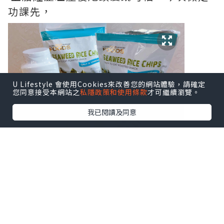
功課先，
U Lifestyle 會使用Cookies來改善您的網站體驗，請確定
您同意接受本網站之
私隱政策和使用條款
才可繼續瀏覽。
我已閱讀及同意
呢支Mild By Nature防脫髮洗頭水-柑橘
汁豐盈洗頭水味道清新，而且成分天然，
不含硫酸鹽、對羥基甲酸酯及鄰苯二甲酸
酯等化學物，更添加複合維他命B、生物素