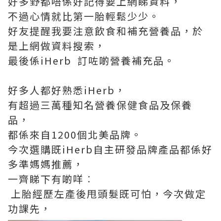
好多野都唔係好記得要上網睇資料，
不過心情就比第一胎輕鬆少少。
好友提醒我要注意飲食和補充營養品，於
是上網做資料搜索，
最後係iHerb 訂咗啲營養補充品。
好多人都好熟悉iHerb，
有超過三萬種知名營養保健食品及保養
品，
都係來自1200個北美品牌。
今次選購既iHerb自主研發品牌產品都係好
多準媽媽推薦，
一齊睇下有啲咩︰
上胎經歷左產後甩頭髮既可怕，今次做定
功課先，