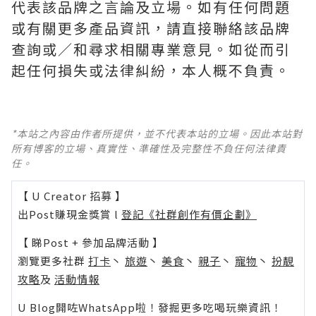
代表該品牌之言論及立場。如有任何問題
或有關更多產品資訊，請直接聯絡該品牌
查詢或∕和尋求相關專業意見。如從而引
起任何損失或法律糾紛，本人概不負責。
*本站之內容由作者所提供，並不代表本站的立場。因此本站對
所有博客的立場、真實性、準確性及完整性不負任何法律責
任。
【 U Creator 招募 】
出Post賺現金獎賞 l
登記《社群創作有價企劃》
【 睇Post + 參加品牌活動 】
瀏覽更多社群
打卡
丶
旅遊
丶
美食
丶
親子
丶
寵物
丶
扮靚
攻略
及
活動情報
U Blog開咗WhatsApp啦！發掘更多吃喝玩樂資訊！