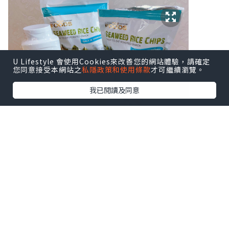
U Lifestyle 會使用Cookies來改善您的網站體驗，請確定
您同意接受本網站之
私隱政策和使用條款
才可繼續瀏覽。
我已閱讀及同意
呢支Mild By Nature防脫髮洗頭水-柑橘
汁豐盈洗頭水味道清新，而且成分天然，
不含硫酸鹽、對羥基甲酸酯及鄰苯二甲酸
酯等化學物，更添加複合維他命B、生物素
及植物成分，有效防脫髮。