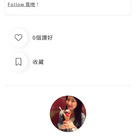
Follow 我哋
！
0個讚好
收藏