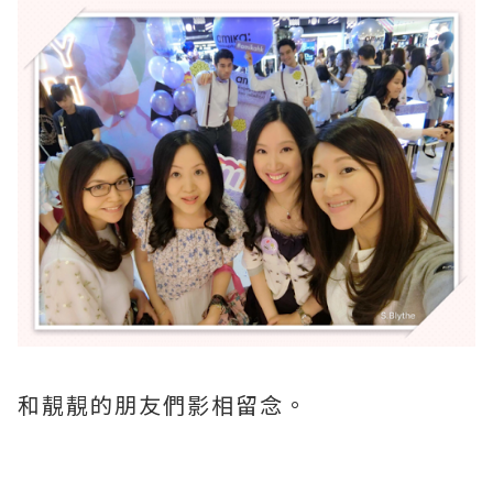
和靚靚的朋友們影相留念。