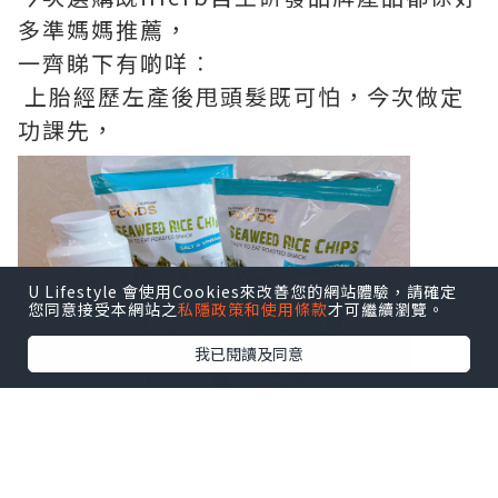
多準媽媽推薦，
一齊睇下有啲咩︰
上胎經歷左產後甩頭髮既可怕，今次做定
功課先，
U Lifestyle 會使用Cookies來改善您的網站體驗，請確定
您同意接受本網站之
私隱政策和使用條款
才可繼續瀏覽。
我已閱讀及同意
呢支Mild By Nature防脫髮洗頭水-柑橘