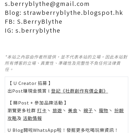
s.berryblythe@gmail.com
Blog: strawberryblythe.blogspot.hk
FB: S.BerryBlythe
IG: s.berryblythe
*本站之內容由作者所提供，並不代表本站的立場。因此本站對
所有博客的立場、真實性、準確性及完整性不負任何法律責
任。
【 U Creator 招募 】
出Post賺現金獎賞 l
登記《社群創作有價企劃》
【 睇Post + 參加品牌活動 】
瀏覽更多社群
打卡
丶
旅遊
丶
美食
丶
親子
丶
寵物
丶
扮靚
攻略
及
活動情報
U Blog開咗WhatsApp啦！發掘更多吃喝玩樂資訊！