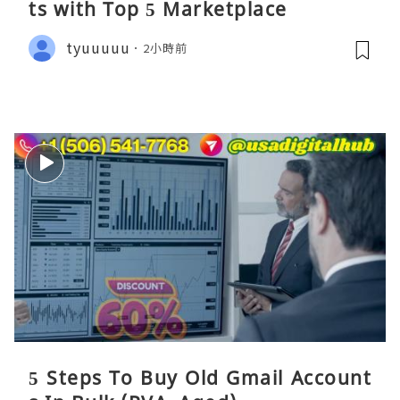
ts​ with Top 5 Marketplace
tyuuuuu
2小時前
5 Steps To Buy Old Gmail Account