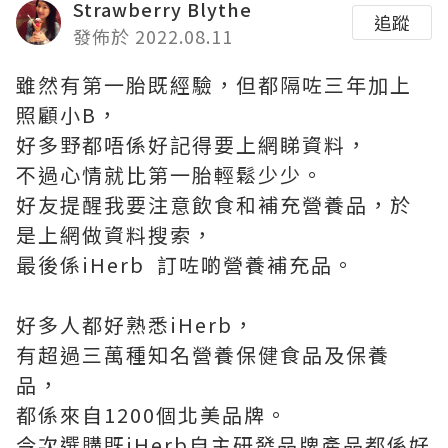
Strawberry Blythe
追蹤
發佈於 2022.08.11
雖然有第一胎既經驗，但都隔咗三年加上
照顧小B，
好多野都唔係好記得要上網睇資料，
不過心情就比第一胎輕鬆少少。
好友提醒我要注意飲食和補充營養品，於
是上網做資料搜索，
最後係iHerb 訂咗啲營養補充品。
好多人都好熟悉iHerb，
有超過三萬種知名營養保健食品及保養
品，
都係來自1200個北美品牌。
今次選購既iHerb自主研發品牌產品都係好