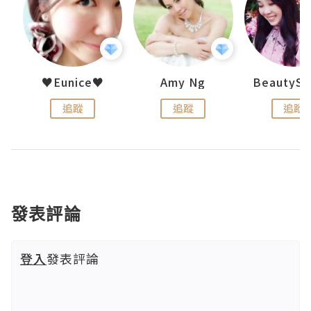
h 夏沫
♥Eunice♥
Amy Ng
追蹤
追蹤
追蹤
發表評論
登入
發表評論