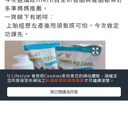
多準媽媽推薦，
一齊睇下有啲咩︰
上胎經歷左產後甩頭髮既可怕，今次做定
功課先，
U Lifestyle 會使用Cookies來改善您的網站體驗，請確定
您同意接受本網站之
私隱政策和使用條款
才可繼續瀏覽。
我已閱讀及同意
呢支Mild By Nature防脫髮洗頭水-柑橘