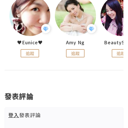
h 夏沫
♥Eunice♥
Amy Ng
追蹤
追蹤
追蹤
發表評論
登入
發表評論