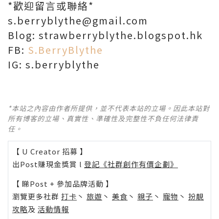
*歡迎留言或聯絡*
s.berryblythe@gmail.com
Blog: strawberryblythe.blogspot.hk
FB:
S.BerryBlythe
IG: s.berryblythe
*本站之內容由作者所提供，並不代表本站的立場。因此本站對
所有博客的立場、真實性、準確性及完整性不負任何法律責
任。
【 U Creator 招募 】
出Post賺現金獎賞 l
登記《社群創作有價企劃》
【 睇Post + 參加品牌活動 】
瀏覽更多社群
打卡
丶
旅遊
丶
美食
丶
親子
丶
寵物
丶
扮靚
攻略
及
活動情報