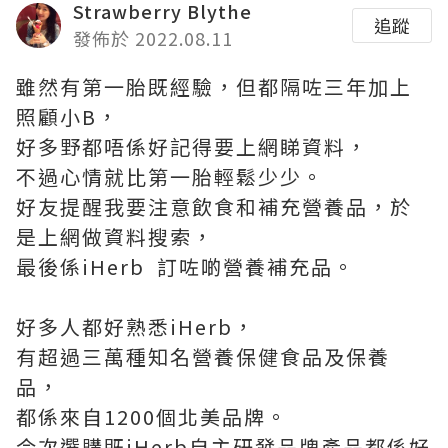
Strawberry Blythe
追蹤
發佈於 2022.08.11
雖然有第一胎既經驗，但都隔咗三年加上
照顧小B，
好多野都唔係好記得要上網睇資料，
不過心情就比第一胎輕鬆少少。
好友提醒我要注意飲食和補充營養品，於
是上網做資料搜索，
最後係iHerb 訂咗啲營養補充品。
好多人都好熟悉iHerb，
有超過三萬種知名營養保健食品及保養
品，
都係來自1200個北美品牌。
今次選購既iHerb自主研發品牌產品都係好